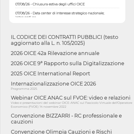
07/08/26 - Chiusura estiva degli uffici OICE
07/08/26 - Data center di interesse strategico nazionale;
interventi pe...
07/08/26 - Piano casa: dichiarato di interesse strategico;
nominata Com...
IL CODICE DEI CONTRATTI PUBBLICI (testo
07/08/26 - Ponte sullo Stretto di Messina: deliberata la
sussistenza di...
aggiornato alla L. n. 105/2025)
07/08/26 - Tunnel Brennero, dal Cipess via libera al quinto lotto
2026 OICE 42a Rilevazione annuale
costr...
2026 OICE 9° Rapporto sulla Digitalizzazione
06/08/26 - Istat, produzione industriale in calo dell'1% a giugno,
su a...
2025 OICE International Report
06/08/26 - Dal 3 agosto in vigore l'obbligo di energie rinnovabili
con ...
Internazionalizzazione OICE 2026
Programma 2025
06/08/26 - DL PA approvato in Cdm: contributi per
riqualificazione sism...
Webinar OICE ANAC sul FVOE: video e relazioni
Video e presentazioni del webinar OICE-ANAC sul Fascicolo Virtuale dell'Operatore
06/08/26 - CdM: approvato il d.lgs. di adeguamento all’AI Act in
Economico (FVOE) 14 novembre 2022
mate...
Convenzione BIZZARRI - RC professionale e
06/08/26 - DDL delegazione europea in Cdm per recepimento
cauzioni
norme UE in m...
05/08/26 - DL Infrastrutture e PNRR è legge: approvata oggi la
Convenzione Olimpia Cauzioni e Rischi