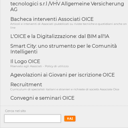
fiducia...
tecnologici s.r.l /VHV Allgemeine Versicherung
AG
05/08/26 - Focus OICE sul DDL di riforma della responsabilità
amminist...
Bacheca interventi Associati OICE
05/08/26 - Anac: pubblicata la Relazione illustrativa al Bando tipo
Articoli e interventi di Associati pubblicati su riviste tecniche e quotidiani anche on
2 s...
line
05/08/26 - SAVE THE DATE: Assemblea Pubblica Confindustria
L'OICE e la Digitalizzazione: dal BIM all'IA
Professioni ...
Smart City: uno strumento per le Comunità
05/08/26 - Successo OICE per il bando della Città metropolitana
di Reg...
Intelligenti
05/08/26 - Lettera OICE per il bando della Giunta Regionale della
Il Logo OICE
Campa...
Riservato agli Associati - Policy di utilizzo
04/08/26 - DL PA: previste cancellazioni da elenchi professionisti
Agevolazioni ai Giovani per iscrizione OICE
per ...
Recruitment
04/08/26 - International Sustainable Buildings Competition -
COP31, An...
Curriculum di specialisti italiani e stranieri e richieste di società Associate Oice
04/08/26 - CdS, project financing: progetto di fattibilità da
Convegni e seminari OICE
impugnar...
04/08/26 - Rapporto Anac corruzione 2020-2026: procedimenti
Cerca nel sito
penali per ...
04/08/26 - CdS: partecipazione alla gara non equivale ad
acquiescenza r...