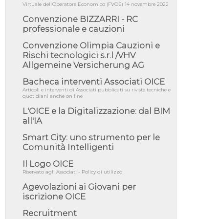
Virtuale dell'Operatore Economico (FVOE) 14 novembre 2022
05/08/26 - Lettera OICE per il bando della
Convenzione BIZZARRI - RC
Giunta Regionale della Campa...
professionale e cauzioni
04/08/26 - DL PA: previste cancellazioni da
elenchi professionisti per ...
Convenzione Olimpia Cauzioni e
Rischi tecnologici s.r.l /VHV
04/08/26 - International Sustainable
Allgemeine Versicherung AG
Buildings Competition - COP31, An...
04/08/26 - CdS, project financing: progetto di
Bacheca interventi Associati OICE
fattibilità da impugnar...
Articoli e interventi di Associati pubblicati su riviste tecniche e
quotidiani anche on line
04/08/26 - Rapporto Anac corruzione 2020-
2026: procedimenti penali per ...
L'OICE e la Digitalizzazione: dal BIM
all'IA
04/08/26 - CdS: partecipazione alla gara non
equivale ad acquiescenza r...
Smart City: uno strumento per le
04/08/26 - DL Infrastrutture approvato alla
Comunità Intelligenti
Camera, passa ora al Senato
Il Logo OICE
03/08/26 - TAR Piemonte: RUP può avvalersi
di consulente esterno per v...
Riservato agli Associati - Policy di utilizzo
Agevolazioni ai Giovani per
iscrizione OICE
Recruitment