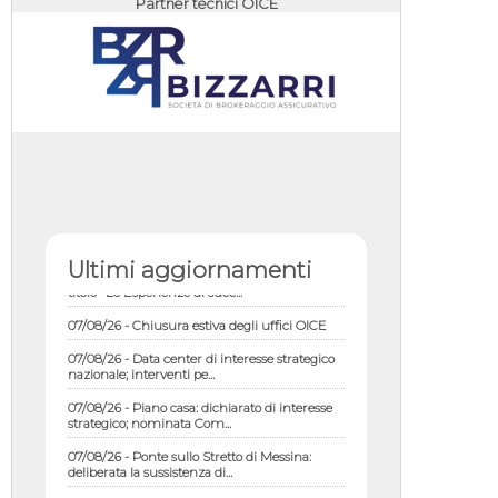
Partner tecnici OICE
07/08/26 - Lettera OICE per il bando del
Commissario di Governo per il ...
07/08/26 - OICE al B-Cad 2026: evento dal
Ultimi aggiornamenti
titolo "Le Esperienze di succ...
07/08/26 - Chiusura estiva degli uffici OICE
07/08/26 - Data center di interesse strategico
nazionale; interventi pe...
07/08/26 - Piano casa: dichiarato di interesse
strategico; nominata Com...
07/08/26 - Ponte sullo Stretto di Messina:
deliberata la sussistenza di...
07/08/26 - Tunnel Brennero, dal Cipess via