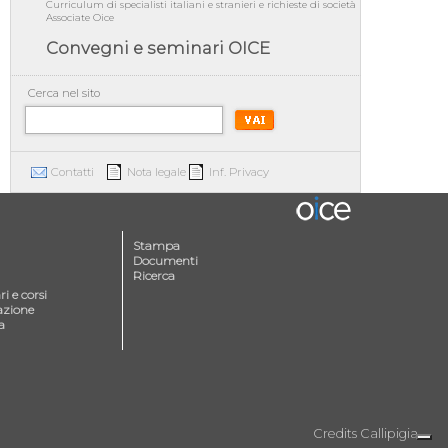
Curriculum di specialisti italiani e stranieri e richieste di società
Associate Oice
Convegni e seminari OICE
Cerca nel sito
Contatti
Nota legale
Inf. Privacy
Stampa
Documenti
Ricerca
i e corsi
azione
a
Credits
Callipigia