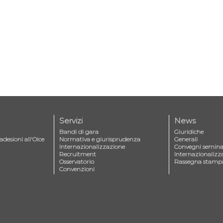
Servizi
News
Bandi di gara
Giuridiche
adesioni all'Oice
Normativa e giurisprudenza
Generali
Internazionalizzazione
Convegni seminar
Recruitment
Internazionalizz
Osservatorio
Rassegna stamp
Convenzioni