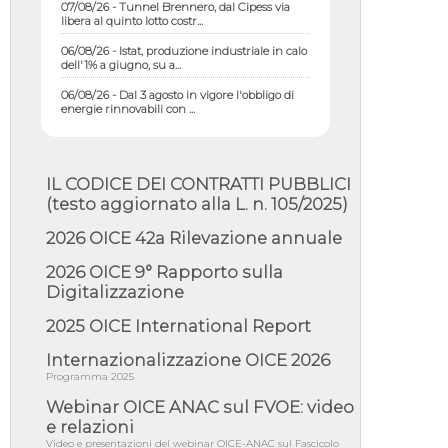
libera al quinto lotto costr...
06/08/26 - Istat, produzione industriale in calo
dell'1% a giugno, su a...
06/08/26 - Dal 3 agosto in vigore l'obbligo di
energie rinnovabili con ...
06/08/26 - DL PA approvato in Cdm:
contributi per riqualificazione sism...
06/08/26 - CdM: approvato il d.lgs. di
IL CODICE DEI CONTRATTI PUBBLICI
adeguamento all’AI Act in mate...
(testo aggiornato alla L. n. 105/2025)
06/08/26 - DDL delegazione europea in Cdm
per recepimento norme UE in m...
2026 OICE 42a Rilevazione annuale
05/08/26 - DL Infrastrutture e PNRR è legge:
2026 OICE 9° Rapporto sulla
approvata oggi la fiducia...
Digitalizzazione
05/08/26 - Focus OICE sul DDL di riforma
della responsabilità amminist...
2025 OICE International Report
05/08/26 - Anac: pubblicata la Relazione
Internazionalizzazione OICE 2026
illustrativa al Bando tipo 2 s...
Programma 2025
05/08/26 - SAVE THE DATE: Assemblea
Pubblica Confindustria Professioni ...
Webinar OICE ANAC sul FVOE: video
e relazioni
05/08/26 - Successo OICE per il bando della
Video e presentazioni del webinar OICE-ANAC sul Fascicolo
Città metropolitana di Reg...