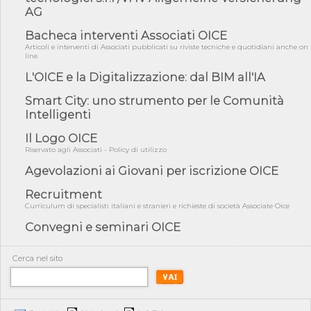
COP31, An...
AG
04/08/26 - CdS, project financing: progetto di fattibilità da
Bacheca interventi Associati OICE
impugnar...
Articoli e interventi di Associati pubblicati su riviste tecniche e quotidiani anche on
line
04/08/26 - Rapporto Anac corruzione 2020-2026: procedimenti
penali per ...
L'OICE e la Digitalizzazione: dal BIM all'IA
04/08/26 - CdS: partecipazione alla gara non equivale ad
acquiescenza r...
Smart City: uno strumento per le Comunità
Intelligenti
04/08/26 - DL Infrastrutture approvato alla Camera, passa ora al
Senato
Il Logo OICE
03/08/26 - TAR Piemonte: RUP può avvalersi di consulente
Riservato agli Associati - Policy di utilizzo
esterno per v...
Agevolazioni ai Giovani per iscrizione OICE
03/08/26 - Gruppo FS: nel primo semestre 2026 3 mld di
aggiudicazioni e...
Recruitment
Curriculum di specialisti italiani e stranieri e richieste di società Associate Oice
03/08/26 - Conferenza Obiettivo Export: Imprese e Territori del
Centro ...
Convegni e seminari OICE
03/08/26 - TAR Sicilia: raggruppate devono possedere requisiti
per eseg...
Cerca nel sito
03/08/26 - TAR Lazio - Latina: omesso sopralluogo obbligatorio
non può...
03/08/26 - Investimenti stradali nei piccoli Comuni: dal MIT
ulteriori ...