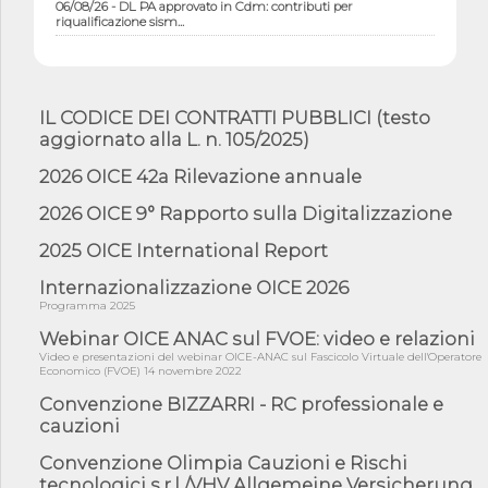
06/08/26 - DL PA approvato in Cdm: contributi per
riqualificazione sism...
06/08/26 - CdM: approvato il d.lgs. di adeguamento all’AI Act in
mate...
06/08/26 - DDL delegazione europea in Cdm per recepimento
norme UE in m...
IL CODICE DEI CONTRATTI PUBBLICI (testo
aggiornato alla L. n. 105/2025)
05/08/26 - DL Infrastrutture e PNRR è legge: approvata oggi la
fiducia...
2026 OICE 42a Rilevazione annuale
05/08/26 - Focus OICE sul DDL di riforma della responsabilità
amminist...
2026 OICE 9° Rapporto sulla Digitalizzazione
05/08/26 - Anac: pubblicata la Relazione illustrativa al Bando tipo
2025 OICE International Report
2 s...
Internazionalizzazione OICE 2026
05/08/26 - SAVE THE DATE: Assemblea Pubblica Confindustria
Professioni ...
Programma 2025
Webinar OICE ANAC sul FVOE: video e relazioni
05/08/26 - Successo OICE per il bando della Città metropolitana
di Reg...
Video e presentazioni del webinar OICE-ANAC sul Fascicolo Virtuale dell'Operatore
Economico (FVOE) 14 novembre 2022
05/08/26 - Lettera OICE per il bando della Giunta Regionale della
Campa...
Convenzione BIZZARRI - RC professionale e
cauzioni
04/08/26 - DL PA: previste cancellazioni da elenchi professionisti
per ...
Convenzione Olimpia Cauzioni e Rischi
04/08/26 - International Sustainable Buildings Competition -
tecnologici s.r.l /VHV Allgemeine Versicherung