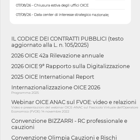
07/08/26 - Chiusura estiva degli uffici OICE
07/08/26 - Data center di interesse strategico nazionale;
interventi pe...
07/08/26 - Piano casa: dichiarato di interesse strategico;
nominata Com...
IL CODICE DEI CONTRATTI PUBBLICI (testo
07/08/26 - Ponte sullo Stretto di Messina: deliberata la
aggiornato alla L. n. 105/2025)
sussistenza di...
07/08/26 - Tunnel Brennero, dal Cipess via libera al quinto lotto
2026 OICE 42a Rilevazione annuale
costr...
2026 OICE 9° Rapporto sulla Digitalizzazione
06/08/26 - Istat, produzione industriale in calo dell'1% a giugno,
su a...
2025 OICE International Report
06/08/26 - Dal 3 agosto in vigore l'obbligo di energie rinnovabili
con ...
Internazionalizzazione OICE 2026
Programma 2025
06/08/26 - DL PA approvato in Cdm: contributi per
riqualificazione sism...
Webinar OICE ANAC sul FVOE: video e relazioni
Video e presentazioni del webinar OICE-ANAC sul Fascicolo Virtuale dell'Operatore
06/08/26 - CdM: approvato il d.lgs. di adeguamento all’AI Act in
Economico (FVOE) 14 novembre 2022
mate...
Convenzione BIZZARRI - RC professionale e
06/08/26 - DDL delegazione europea in Cdm per recepimento
cauzioni
norme UE in m...
Convenzione Olimpia Cauzioni e Rischi
05/08/26 - DL Infrastrutture e PNRR è legge: approvata oggi la