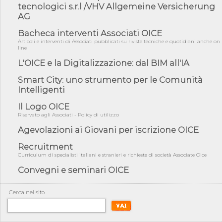
fiducia...
tecnologici s.r.l /VHV Allgemeine Versicherung
AG
05/08/26 - Focus OICE sul DDL di riforma della responsabilità
amminist...
Bacheca interventi Associati OICE
05/08/26 - Anac: pubblicata la Relazione illustrativa al Bando tipo
Articoli e interventi di Associati pubblicati su riviste tecniche e quotidiani anche on
2 s...
line
05/08/26 - SAVE THE DATE: Assemblea Pubblica Confindustria
L'OICE e la Digitalizzazione: dal BIM all'IA
Professioni ...
Smart City: uno strumento per le Comunità
05/08/26 - Successo OICE per il bando della Città metropolitana
Intelligenti
di Reg...
05/08/26 - Lettera OICE per il bando della Giunta Regionale della
Il Logo OICE
Campa...
Riservato agli Associati - Policy di utilizzo
04/08/26 - DL PA: previste cancellazioni da elenchi professionisti
Agevolazioni ai Giovani per iscrizione OICE
per ...
Recruitment
04/08/26 - International Sustainable Buildings Competition -
COP31, An...
Curriculum di specialisti italiani e stranieri e richieste di società Associate Oice
Convegni e seminari OICE
04/08/26 - CdS, project financing: progetto di fattibilità da
impugnar...
04/08/26 - Rapporto Anac corruzione 2020-2026: procedimenti
Cerca nel sito
penali per ...
04/08/26 - CdS: partecipazione alla gara non equivale ad
acquiescenza r...