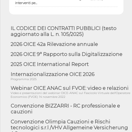
interventi pe...
07/08/26 - Piano casa: dichiarato di interesse strategico;
nominata Com...
07/08/26 - Ponte sullo Stretto di Messina: deliberata la
IL CODICE DEI CONTRATTI PUBBLICI (testo
sussistenza di...
aggiornato alla L. n. 105/2025)
07/08/26 - Tunnel Brennero, dal Cipess via libera al quinto lotto
costr...
2026 OICE 42a Rilevazione annuale
06/08/26 - Istat, produzione industriale in calo dell'1% a giugno,
2026 OICE 9° Rapporto sulla Digitalizzazione
su a...
06/08/26 - Dal 3 agosto in vigore l'obbligo di energie rinnovabili
2025 OICE International Report
con ...
Internazionalizzazione OICE 2026
06/08/26 - DL PA approvato in Cdm: contributi per
Programma 2025
riqualificazione sism...
Webinar OICE ANAC sul FVOE: video e relazioni
06/08/26 - CdM: approvato il d.lgs. di adeguamento all’AI Act in
mate...
Video e presentazioni del webinar OICE-ANAC sul Fascicolo Virtuale dell'Operatore
Economico (FVOE) 14 novembre 2022
06/08/26 - DDL delegazione europea in Cdm per recepimento
Convenzione BIZZARRI - RC professionale e
norme UE in m...
cauzioni
05/08/26 - DL Infrastrutture e PNRR è legge: approvata oggi la
fiducia...
Convenzione Olimpia Cauzioni e Rischi
tecnologici s.r.l /VHV Allgemeine Versicherung
05/08/26 - Focus OICE sul DDL di riforma della responsabilità
amminist...