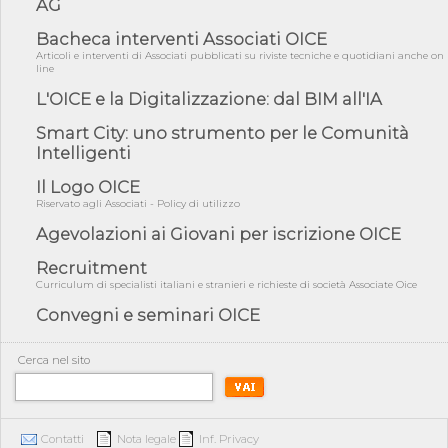
AG
05/08/26 - Anac: pubblicata la Relazione illustrativa al Bando tipo
Bacheca interventi Associati OICE
2 s...
Articoli e interventi di Associati pubblicati su riviste tecniche e quotidiani anche on
line
05/08/26 - SAVE THE DATE: Assemblea Pubblica Confindustria
Professioni ...
L'OICE e la Digitalizzazione: dal BIM all'IA
05/08/26 - Successo OICE per il bando della Città metropolitana
di Reg...
Smart City: uno strumento per le Comunità
Intelligenti
05/08/26 - Lettera OICE per il bando della Giunta Regionale della
Campa...
Il Logo OICE
04/08/26 - DL PA: previste cancellazioni da elenchi professionisti
Riservato agli Associati - Policy di utilizzo
per ...
Agevolazioni ai Giovani per iscrizione OICE
04/08/26 - International Sustainable Buildings Competition -
COP31, An...
Recruitment
Curriculum di specialisti italiani e stranieri e richieste di società Associate Oice
04/08/26 - CdS, project financing: progetto di fattibilità da
impugnar...
Convegni e seminari OICE
04/08/26 - Rapporto Anac corruzione 2020-2026: procedimenti
penali per ...
Cerca nel sito
04/08/26 - CdS: partecipazione alla gara non equivale ad
acquiescenza r...
04/08/26 - DL Infrastrutture approvato alla Camera, passa ora al
Senato
Contatti
Nota legale
Inf. Privacy