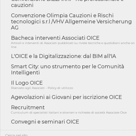
04/08/26 - DL PA: previste cancellazioni da elenchi professionisti
cauzioni
per ...
Convenzione Olimpia Cauzioni e Rischi
04/08/26 - International Sustainable Buildings Competition -
tecnologici s.r.l /VHV Allgemeine Versicherung
COP31, An...
AG
04/08/26 - CdS, project financing: progetto di fattibilità da
impugnar...
Bacheca interventi Associati OICE
Articoli e interventi di Associati pubblicati su riviste tecniche e quotidiani anche on
04/08/26 - Rapporto Anac corruzione 2020-2026: procedimenti
line
penali per ...
L'OICE e la Digitalizzazione: dal BIM all'IA
04/08/26 - CdS: partecipazione alla gara non equivale ad
acquiescenza r...
Smart City: uno strumento per le Comunità
04/08/26 - DL Infrastrutture approvato alla Camera, passa ora al
Intelligenti
Senato
Il Logo OICE
03/08/26 - TAR Piemonte: RUP può avvalersi di consulente
Riservato agli Associati - Policy di utilizzo
esterno per v...
Agevolazioni ai Giovani per iscrizione OICE
03/08/26 - Gruppo FS: nel primo semestre 2026 3 mld di
aggiudicazioni e...
Recruitment
03/08/26 - Conferenza Obiettivo Export: Imprese e Territori del
Curriculum di specialisti italiani e stranieri e richieste di società Associate Oice
Centro ...
Convegni e seminari OICE
03/08/26 - TAR Sicilia: raggruppate devono possedere requisiti
per eseg...
Cerca nel sito