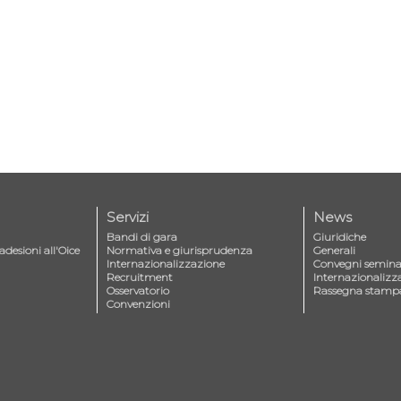
Servizi
News
Bandi di gara
Giuridiche
adesioni all'Oice
Normativa e giurisprudenza
Generali
Internazionalizzazione
Convegni seminar
Recruitment
Internazionalizz
Osservatorio
Rassegna stamp
Convenzioni