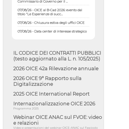
07/08/26 - OICE al B-Cad 2026: evento dal
titolo "Le Esperienze di succ...
07/08/26 - Chiusura estiva degli uffici OICE
07/08/26 - Data center di interesse strategico
nazionale; interventi pe...
07/08/26 - Piano casa: dichiarato di interesse
strategico; nominata Com...
IL CODICE DEI CONTRATTI PUBBLICI
07/08/26 - Ponte sullo Stretto di Messina:
deliberata la sussistenza di...
(testo aggiornato alla L. n. 105/2025)
07/08/26 - Tunnel Brennero, dal Cipess via
2026 OICE 42a Rilevazione annuale
libera al quinto lotto costr...
2026 OICE 9° Rapporto sulla
06/08/26 - Istat, produzione industriale in calo
dell'1% a giugno, su a...
Digitalizzazione
06/08/26 - Dal 3 agosto in vigore l'obbligo di
2025 OICE International Report
energie rinnovabili con ...
Internazionalizzazione OICE 2026
06/08/26 - DL PA approvato in Cdm:
contributi per riqualificazione sism...
Programma 2025
06/08/26 - CdM: approvato il d.lgs. di
Webinar OICE ANAC sul FVOE: video
adeguamento all’AI Act in mate...
e relazioni
Video e presentazioni del webinar OICE-ANAC sul Fascicolo
06/08/26 - DDL delegazione europea in Cdm