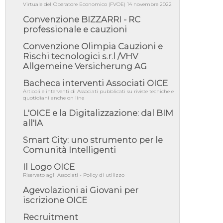
Virtuale dell'Operatore Economico (FVOE) 14 novembre 2022
per recepimento norme UE in m...
Convenzione BIZZARRI - RC
05/08/26 - DL Infrastrutture e PNRR è legge:
professionale e cauzioni
approvata oggi la fiducia...
05/08/26 - Focus OICE sul DDL di riforma
Convenzione Olimpia Cauzioni e
della responsabilità amminist...
Rischi tecnologici s.r.l /VHV
Allgemeine Versicherung AG
05/08/26 - Anac: pubblicata la Relazione
illustrativa al Bando tipo 2 s...
Bacheca interventi Associati OICE
05/08/26 - SAVE THE DATE: Assemblea
Articoli e interventi di Associati pubblicati su riviste tecniche e
Pubblica Confindustria Professioni ...
quotidiani anche on line
05/08/26 - Successo OICE per il bando della
L'OICE e la Digitalizzazione: dal BIM
Città metropolitana di Reg...
all'IA
05/08/26 - Lettera OICE per il bando della
Giunta Regionale della Campa...
Smart City: uno strumento per le
Comunità Intelligenti
04/08/26 - DL PA: previste cancellazioni da
elenchi professionisti per ...
Il Logo OICE
04/08/26 - International Sustainable
Riservato agli Associati - Policy di utilizzo
Buildings Competition - COP31, An...
Agevolazioni ai Giovani per
04/08/26 - CdS, project financing: progetto di
iscrizione OICE
fattibilità da impugnar...
Recruitment
04/08/26 - Rapporto Anac corruzione 2020-