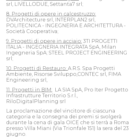
srl, LIVELLODUE, Settanta7 srl;
8. Progetti di opere in calcestruzzo:
DVArchitecture srl, INTERPLAN2 srl,
POLITECNICA - INGEGNERIA E ARCHITETTURA -
Società Cooperativa;
9. Progetti di opere in acciaio:
3TI PROGETTI
ITALIA - INGEGNERIA INTEGRATA SpA, Milan
Ingegneria SpA; STEEL PROJECT ENGINEERING
srl;
10. Progetti di Restauro:
A.R.S. Spa Progetti
Ambiente, Risorse Sviluppo,CONTEC srl, FIMA
Engineering srl,
11. Progetti in BIM:
LA SIA SpA, Pro Iter Progetto
Infrastrutture Territorio S.r.l.,
RiloDigitalPlanning srl
La proclamazione del vincitore di ciascuna
categoria e la consegna dei premi si svolgerà
durante la cena di gala OICE che si terrà a Roma
presso Villa Miani (Via Trionfale 151) la sera del 23
giugno.