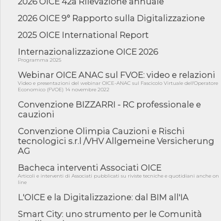
2026 OICE 42a Rilevazione annuale
05/08/26 - Focus OICE sul DDL di riforma della responsabilità
amminist...
2026 OICE 9° Rapporto sulla Digitalizzazione
05/08/26 - Anac: pubblicata la Relazione illustrativa al Bando tipo
2 s...
2025 OICE International Report
05/08/26 - SAVE THE DATE: Assemblea Pubblica Confindustria
Internazionalizzazione OICE 2026
Professioni ...
Programma 2025
05/08/26 - Successo OICE per il bando della Città metropolitana
di Reg...
Webinar OICE ANAC sul FVOE: video e relazioni
Video e presentazioni del webinar OICE-ANAC sul Fascicolo Virtuale dell'Operatore
05/08/26 - Lettera OICE per il bando della Giunta Regionale della
Economico (FVOE) 14 novembre 2022
Campa...
Convenzione BIZZARRI - RC professionale e
04/08/26 - DL PA: previste cancellazioni da elenchi professionisti
cauzioni
per ...
Convenzione Olimpia Cauzioni e Rischi
04/08/26 - International Sustainable Buildings Competition -
COP31, An...
tecnologici s.r.l /VHV Allgemeine Versicherung
AG
04/08/26 - CdS, project financing: progetto di fattibilità da
impugnar...
Bacheca interventi Associati OICE
04/08/26 - Rapporto Anac corruzione 2020-2026: procedimenti
Articoli e interventi di Associati pubblicati su riviste tecniche e quotidiani anche on
penali per ...
line
L'OICE e la Digitalizzazione: dal BIM all'IA
04/08/26 - CdS: partecipazione alla gara non equivale ad
acquiescenza r...
Smart City: uno strumento per le Comunità
04/08/26 - DL Infrastrutture approvato alla Camera, passa ora al