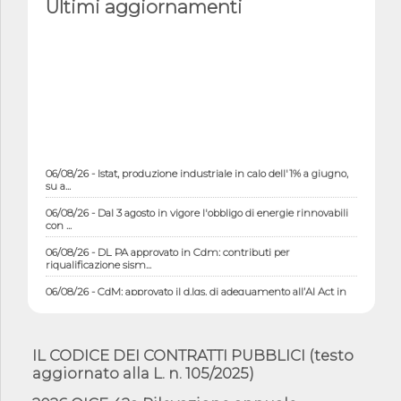
Ultimi aggiornamenti
06/08/26 - Istat, produzione industriale in calo dell'1% a giugno,
su a...
06/08/26 - Dal 3 agosto in vigore l'obbligo di energie rinnovabili
con ...
06/08/26 - DL PA approvato in Cdm: contributi per
riqualificazione sism...
06/08/26 - CdM: approvato il d.lgs. di adeguamento all’AI Act in
mate...
06/08/26 - DDL delegazione europea in Cdm per recepimento
norme UE in m...
IL CODICE DEI CONTRATTI PUBBLICI (testo
05/08/26 - DL Infrastrutture e PNRR è legge: approvata oggi la
aggiornato alla L. n. 105/2025)
fiducia...