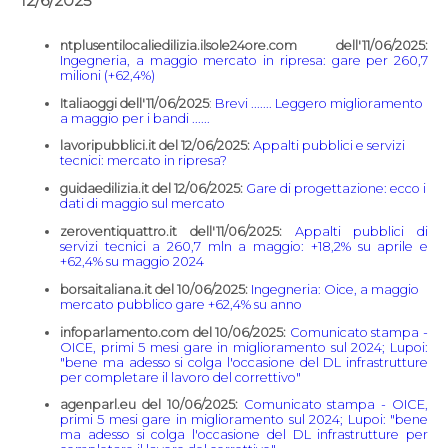
12/6/2025
ntplusentilocaliedilizia.ilsole24ore.com dell'11/06/2025:
Ingegneria, a maggio mercato in ripresa: gare per 260,7
milioni (+62,4%)
Italiaoggi dell'11/06/2025
:
Brevi ....... Leggero miglioramento
a maggio per i bandi ......
lavoripubblici.it del 12/06/2025:
Appalti pubblici e servizi
tecnici: mercato in ripresa?
guidaedilizia.it del 12/06/2025:
Gare di progettazione: ecco i
dati di maggio sul mercato
zeroventiquattro.it dell'11/06/2025:
Appalti pubblici di
servizi tecnici a 260,7 mln a maggio: +18,2% su aprile e
+62,4% su maggio 2024
borsaitaliana.it del 10/06/2025:
Ingegneria: Oice, a maggio
mercato pubblico gare +62,4% su anno
infoparlamento.com del 10/06/2025:
Comunicato stampa -
OICE, primi 5 mesi gare in miglioramento sul 2024; Lupoi:
"bene ma adesso si colga l'occasione del DL infrastrutture
per completare il lavoro del correttivo"
agenparl.eu del 10/06/2025:
Comunicato stampa - OICE,
primi 5 mesi gare in miglioramento sul 2024; Lupoi: "bene
ma adesso si colga l'occasione del DL infrastrutture per