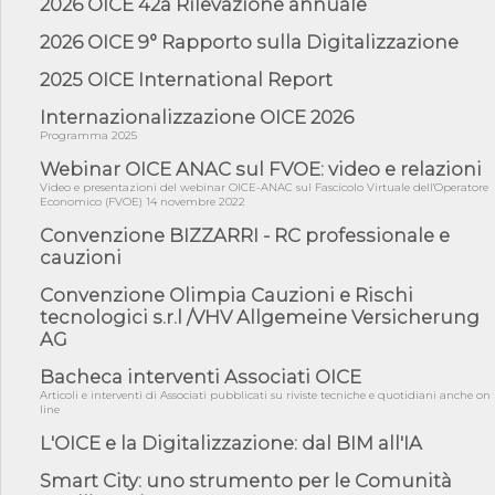
2026 OICE 42a Rilevazione annuale
05/08/26 - Focus OICE sul DDL di riforma della responsabilità
amminist...
2026 OICE 9° Rapporto sulla Digitalizzazione
05/08/26 - Anac: pubblicata la Relazione illustrativa al Bando tipo
2025 OICE International Report
2 s...
Internazionalizzazione OICE 2026
05/08/26 - SAVE THE DATE: Assemblea Pubblica Confindustria
Professioni ...
Programma 2025
05/08/26 - Successo OICE per il bando della Città metropolitana
Webinar OICE ANAC sul FVOE: video e relazioni
di Reg...
Video e presentazioni del webinar OICE-ANAC sul Fascicolo Virtuale dell'Operatore
Economico (FVOE) 14 novembre 2022
05/08/26 - Lettera OICE per il bando della Giunta Regionale della
Campa...
Convenzione BIZZARRI - RC professionale e
cauzioni
04/08/26 - DL PA: previste cancellazioni da elenchi professionisti
per ...
Convenzione Olimpia Cauzioni e Rischi
04/08/26 - International Sustainable Buildings Competition -
tecnologici s.r.l /VHV Allgemeine Versicherung
COP31, An...
AG
04/08/26 - CdS, project financing: progetto di fattibilità da
impugnar...
Bacheca interventi Associati OICE
Articoli e interventi di Associati pubblicati su riviste tecniche e quotidiani anche on
04/08/26 - Rapporto Anac corruzione 2020-2026: procedimenti
line
penali per ...
L'OICE e la Digitalizzazione: dal BIM all'IA
04/08/26 - CdS: partecipazione alla gara non equivale ad
acquiescenza r...
Smart City: uno strumento per le Comunità