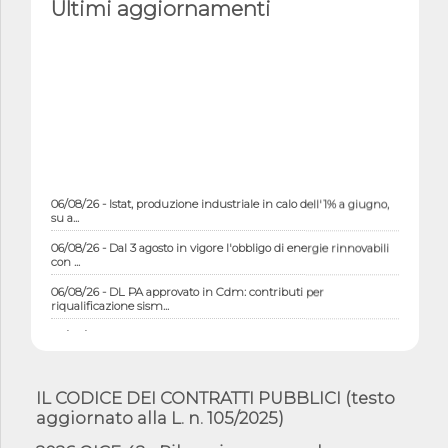
Ultimi aggiornamenti
06/08/26 - Istat, produzione industriale in calo dell'1% a giugno,
su a...
06/08/26 - Dal 3 agosto in vigore l'obbligo di energie rinnovabili
con ...
06/08/26 - DL PA approvato in Cdm: contributi per
riqualificazione sism...
06/08/26 - CdM: approvato il d.lgs. di adeguamento all’AI Act in
mate...
06/08/26 - DDL delegazione europea in Cdm per recepimento
norme UE in m...
IL CODICE DEI CONTRATTI PUBBLICI (testo
aggiornato alla L. n. 105/2025)
05/08/26 - DL Infrastrutture e PNRR è legge: approvata oggi la
fiducia...