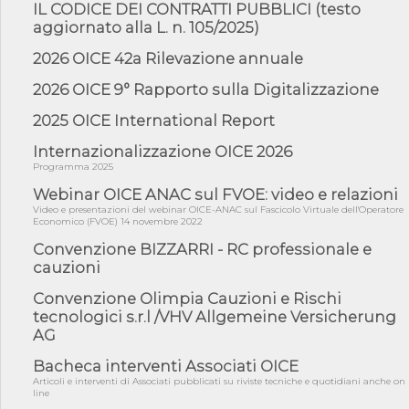
IL CODICE DEI CONTRATTI PUBBLICI (testo
05/08/26 - DL Infrastrutture e PNRR è legge: approvata oggi la
aggiornato alla L. n. 105/2025)
fiducia...
2026 OICE 42a Rilevazione annuale
05/08/26 - Focus OICE sul DDL di riforma della responsabilità
amminist...
2026 OICE 9° Rapporto sulla Digitalizzazione
05/08/26 - Anac: pubblicata la Relazione illustrativa al Bando tipo
2 s...
2025 OICE International Report
05/08/26 - SAVE THE DATE: Assemblea Pubblica Confindustria
Internazionalizzazione OICE 2026
Professioni ...
Programma 2025
05/08/26 - Successo OICE per il bando della Città metropolitana
di Reg...
Webinar OICE ANAC sul FVOE: video e relazioni
Video e presentazioni del webinar OICE-ANAC sul Fascicolo Virtuale dell'Operatore
05/08/26 - Lettera OICE per il bando della Giunta Regionale della
Economico (FVOE) 14 novembre 2022
Campa...
Convenzione BIZZARRI - RC professionale e
04/08/26 - DL PA: previste cancellazioni da elenchi professionisti
cauzioni
per ...
Convenzione Olimpia Cauzioni e Rischi
04/08/26 - International Sustainable Buildings Competition -
COP31, An...
tecnologici s.r.l /VHV Allgemeine Versicherung
AG
04/08/26 - CdS, project financing: progetto di fattibilità da
impugnar...
Bacheca interventi Associati OICE
04/08/26 - Rapporto Anac corruzione 2020-2026: procedimenti
Articoli e interventi di Associati pubblicati su riviste tecniche e quotidiani anche on
penali per ...
line