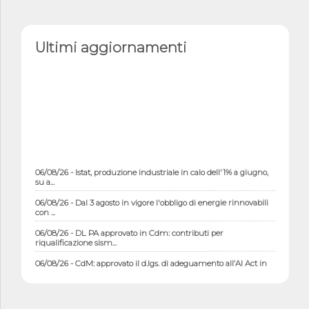
Ultimi aggiornamenti
06/08/26 - Istat, produzione industriale in calo dell'1% a giugno,
su a...
06/08/26 - Dal 3 agosto in vigore l'obbligo di energie rinnovabili
con ...
06/08/26 - DL PA approvato in Cdm: contributi per
riqualificazione sism...
06/08/26 - CdM: approvato il d.lgs. di adeguamento all’AI Act in
mate...
06/08/26 - DDL delegazione europea in Cdm per recepimento
norme UE in m...