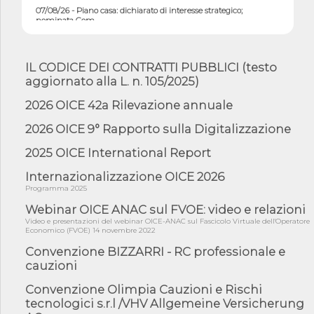
07/08/26 - Piano casa: dichiarato di interesse strategico;
nominata Com...
07/08/26 - Ponte sullo Stretto di Messina: deliberata la
sussistenza di...
IL CODICE DEI CONTRATTI PUBBLICI (testo
07/08/26 - Tunnel Brennero, dal Cipess via libera al quinto lotto
costr...
aggiornato alla L. n. 105/2025)
06/08/26 - Istat, produzione industriale in calo dell'1% a giugno,
2026 OICE 42a Rilevazione annuale
su a...
2026 OICE 9° Rapporto sulla Digitalizzazione
06/08/26 - Dal 3 agosto in vigore l'obbligo di energie rinnovabili
con ...
2025 OICE International Report
06/08/26 - DL PA approvato in Cdm: contributi per
riqualificazione sism...
Internazionalizzazione OICE 2026
Programma 2025
06/08/26 - CdM: approvato il d.lgs. di adeguamento all’AI Act in
mate...
Webinar OICE ANAC sul FVOE: video e relazioni
Video e presentazioni del webinar OICE-ANAC sul Fascicolo Virtuale dell'Operatore
06/08/26 - DDL delegazione europea in Cdm per recepimento
Economico (FVOE) 14 novembre 2022
norme UE in m...
Convenzione BIZZARRI - RC professionale e
05/08/26 - DL Infrastrutture e PNRR è legge: approvata oggi la
fiducia...
cauzioni
05/08/26 - Focus OICE sul DDL di riforma della responsabilità
Convenzione Olimpia Cauzioni e Rischi
amminist...
tecnologici s.r.l /VHV Allgemeine Versicherung