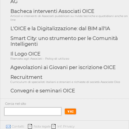
05/08/26 - Anac: pubblicata la Relazione illustrativa al Bando tipo
AG
2 s...
Bacheca interventi Associati OICE
05/08/26 - SAVE THE DATE: Assemblea Pubblica Confindustria
Articoli e interventi di Associati pubblicati su riviste tecniche e quotidiani anche on
Professioni ...
line
05/08/26 - Successo OICE per il bando della Città metropolitana
L'OICE e la Digitalizzazione: dal BIM all'IA
di Reg...
Smart City: uno strumento per le Comunità
05/08/26 - Lettera OICE per il bando della Giunta Regionale della
Campa...
Intelligenti
04/08/26 - DL PA: previste cancellazioni da elenchi professionisti
Il Logo OICE
per ...
Riservato agli Associati - Policy di utilizzo
04/08/26 - International Sustainable Buildings Competition -
Agevolazioni ai Giovani per iscrizione OICE
COP31, An...
Recruitment
04/08/26 - CdS, project financing: progetto di fattibilità da
impugnar...
Curriculum di specialisti italiani e stranieri e richieste di società Associate Oice
04/08/26 - Rapporto Anac corruzione 2020-2026: procedimenti
Convegni e seminari OICE
penali per ...
04/08/26 - CdS: partecipazione alla gara non equivale ad
Cerca nel sito
acquiescenza r...
04/08/26 - DL Infrastrutture approvato alla Camera, passa ora al
Senato
Contatti
Nota legale
Inf. Privacy
03/08/26 - TAR Piemonte: RUP può avvalersi di consulente