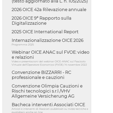
(testo aggiornato alla L. n. 105/2025)
05/08/26 - Focus OICE sul DDL di riforma
2026 OICE 42a Rilevazione annuale
della responsabilità amminist...
2026 OICE 9° Rapporto sulla
05/08/26 - Anac: pubblicata la Relazione
illustrativa al Bando tipo 2 s...
Digitalizzazione
05/08/26 - SAVE THE DATE: Assemblea
2025 OICE International Report
Pubblica Confindustria Professioni ...
Internazionalizzazione OICE 2026
05/08/26 - Successo OICE per il bando della
Città metropolitana di Reg...
Programma 2025
Webinar OICE ANAC sul FVOE: video
05/08/26 - Lettera OICE per il bando della
Giunta Regionale della Campa...
e relazioni
Video e presentazioni del webinar OICE-ANAC sul Fascicolo
04/08/26 - DL PA: previste cancellazioni da
Virtuale dell'Operatore Economico (FVOE) 14 novembre 2022
elenchi professionisti per ...
Convenzione BIZZARRI - RC
04/08/26 - International Sustainable
professionale e cauzioni
Buildings Competition - COP31, An...
04/08/26 - CdS, project financing: progetto di
Convenzione Olimpia Cauzioni e
fattibilità da impugnar...
Rischi tecnologici s.r.l /VHV
Allgemeine Versicherung AG
04/08/26 - Rapporto Anac corruzione 2020-
2026: procedimenti penali per ...
Bacheca interventi Associati OICE
04/08/26 - CdS: partecipazione alla gara non
Articoli e interventi di Associati pubblicati su riviste tecniche e
equivale ad acquiescenza r...
quotidiani anche on line