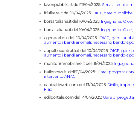
lavoripubblici.it dell'11/04/2025:
Servizi tecnici: m
friulisera.it del 10/04/2025:
OICE, gare pubbliche m
borsaitaliana.it del 10/04/2025:
Ingegneria: Oice,
borsaitaliana.it del 10/04/2025:
Ingegneria: Oice,
agenparl.eu del 10/04/2025:
OICE, gare pubbli
aumento i bandi anomali, necessario bando-tip
appaltiecontratti.it del 10/04/2025:
OICE, gare pu
aumento i bandi anomali, necessario bando-tip
monitorimmobiliare.it dell'11/04/2025:
Ingegneria 
buildnews.it dell'11/04/2025:
Gare progettazio
intervento ANAC
canicattiweb.com del 13/04/2025:
Sicilia, impre
Riad
edilportale.com del 14/04/2025:
Gare di progett