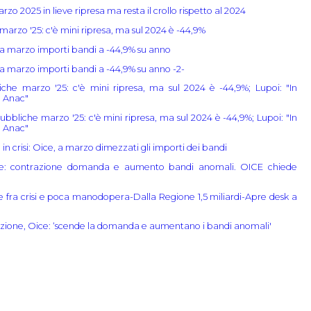
arzo 2025 in lieve ripresa ma resta il crollo rispetto al 2024
arzo '25: c'è mini ripresa, ma sul 2024 è -44,9%
 a marzo importi bandi a -44,9% su anno
 a marzo importi bandi a -44,9% su anno -2-
che marzo '25: c'è mini ripresa, ma sul 2024 è -44,9%; Lupoi: "In
o Anac"
bbliche marzo '25: c'è mini ripresa, ma sul 2024 è -44,9%; Lupoi: "In
o Anac"
in crisi: Oice, a marzo dimezzati gli importi dei bandi
ne: contrazione domanda e aumento bandi anomali. OICE chiede
se fra crisi e poca manodopera-Dalla Regione 1,5 miliardi-Apre desk a
azione, Oice: ‘scende la domanda e aumentano i bandi anomali'