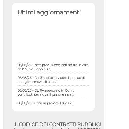
Ultimi aggiornamenti
06/08/26 - Istat, produzione industriale in calo
dell'1% a giugno, su a...
06/08/26 - Dal 3 agosto in vigore l'obbligo di
energie rinnovabili con ...
06/08/26 - DL PA approvato in Cdm:
contributi per riqualificazione sism...
06/08/26 - CdM: approvato il d.lgs. di
adeguamento all’AI Act in mate...
06/08/26 - DDL delegazione europea in Cdm
per recepimento norme UE in m...
IL CODICE DEI CONTRATTI PUBBLICI
05/08/26 - DL Infrastrutture e PNRR è legge:
approvata oggi la fiducia...