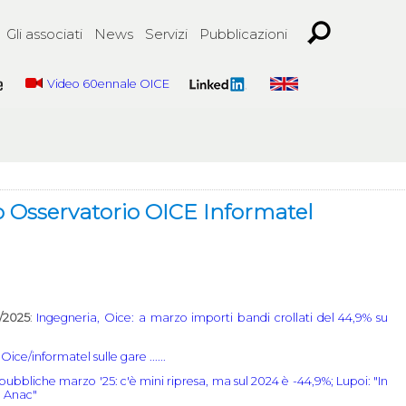
Gli associati
News
Servizi
Pubblicazioni
Video 60ennale OICE
Osservatorio OICE Informatel
4/2025
:
Ingegneria, Oice: a marzo importi bandi crollati del 44,9% su
Oice/informatel sulle gare ......
ubbliche marzo '25: c'è mini ripresa, ma sul 2024 è -44,9%; Lupoi: "In
o Anac"