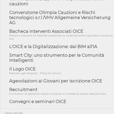
06/08/26 - DDL delegazione europea in Cdm per recepimento
cauzioni
norme UE in m...
Convenzione Olimpia Cauzioni e Rischi
05/08/26 - DL Infrastrutture e PNRR è legge: approvata oggi la
tecnologici s.r.l /VHV Allgemeine Versicherung
fiducia...
AG
05/08/26 - Focus OICE sul DDL di riforma della responsabilità
amminist...
Bacheca interventi Associati OICE
Articoli e interventi di Associati pubblicati su riviste tecniche e quotidiani anche on
05/08/26 - Anac: pubblicata la Relazione illustrativa al Bando tipo
line
2 s...
L'OICE e la Digitalizzazione: dal BIM all'IA
05/08/26 - SAVE THE DATE: Assemblea Pubblica Confindustria
Professioni ...
Smart City: uno strumento per le Comunità
05/08/26 - Successo OICE per il bando della Città metropolitana
Intelligenti
di Reg...
Il Logo OICE
05/08/26 - Lettera OICE per il bando della Giunta Regionale della
Riservato agli Associati - Policy di utilizzo
Campa...
Agevolazioni ai Giovani per iscrizione OICE
04/08/26 - DL PA: previste cancellazioni da elenchi professionisti
per ...
Recruitment
04/08/26 - International Sustainable Buildings Competition -
Curriculum di specialisti italiani e stranieri e richieste di società Associate Oice
COP31, An...
Convegni e seminari OICE
04/08/26 - CdS, project financing: progetto di fattibilità da
impugnar...
Cerca nel sito