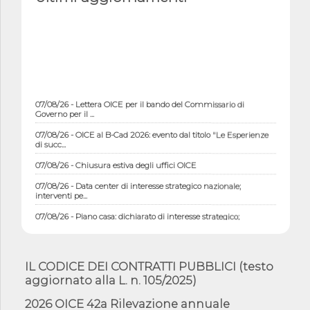
07/08/26 - Lettera OICE per il bando del Commissario di
Governo per il ...
07/08/26 - OICE al B-Cad 2026: evento dal titolo "Le Esperienze
di succ...
07/08/26 - Chiusura estiva degli uffici OICE
07/08/26 - Data center di interesse strategico nazionale;
interventi pe...
07/08/26 - Piano casa: dichiarato di interesse strategico;
nominata Com...
07/08/26 - Ponte sullo Stretto di Messina: deliberata la
sussistenza di...
IL CODICE DEI CONTRATTI PUBBLICI (testo
07/08/26 - Tunnel Brennero, dal Cipess via libera al quinto lotto
aggiornato alla L. n. 105/2025)
costr...
2026 OICE 42a Rilevazione annuale
06/08/26 - Istat, produzione industriale in calo dell'1% a giugno,