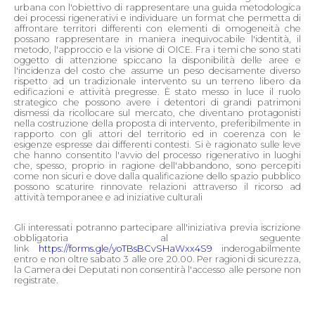
urbana con l'obiettivo di rappresentare una guida metodologica
dei processi rigenerativi e individuare un format che permetta di
affrontare territori differenti con elementi di omogeneità che
possano rappresentare in maniera inequivocabile l'identità, il
metodo, l'approccio e la visione di OICE. Fra i temi che sono stati
oggetto di attenzione spiccano la disponibilità delle aree e
l'incidenza del costo che assume un peso decisamente diverso
rispetto ad un tradizionale intervento su un terreno libero da
edificazioni e attività pregresse. È stato messo in luce il ruolo
strategico che possono avere i detentori di grandi patrimoni
dismessi da ricollocare sul mercato, che diventano protagonisti
nella costruzione della proposta di intervento, preferibilmente in
rapporto con gli attori del territorio ed in coerenza con le
esigenze espresse dai differenti contesti. Si è ragionato sulle leve
che hanno consentito l'avvio del processo rigenerativo in luoghi
che, spesso, proprio in ragione dell'abbandono, sono percepiti
come non sicuri e dove dalla qualificazione dello spazio pubblico
possono scaturire rinnovate relazioni attraverso il ricorso ad
attività temporanee e ad iniziative culturali
Gli interessati potranno partecipare all'iniziativa previa iscrizione
obbligatoria al seguente
link
https://forms.gle/yoTBsBCvSHaWxx4S9
inderogabilmente
entro e non oltre sabato 3 alle ore 20.00. Per ragioni di sicurezza,
la Camera dei Deputati non consentirà l'accesso alle persone non
registrate.