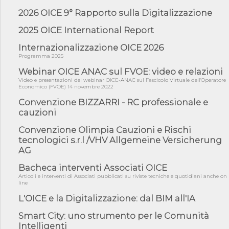
su a...
2026 OICE 9° Rapporto sulla Digitalizzazione
06/08/26 - Dal 3 agosto in vigore l'obbligo di energie rinnovabili
con ...
2025 OICE International Report
06/08/26 - DL PA approvato in Cdm: contributi per
Internazionalizzazione OICE 2026
riqualificazione sism...
Programma 2025
06/08/26 - CdM: approvato il d.lgs. di adeguamento all’AI Act in
mate...
Webinar OICE ANAC sul FVOE: video e relazioni
Video e presentazioni del webinar OICE-ANAC sul Fascicolo Virtuale dell'Operatore
06/08/26 - DDL delegazione europea in Cdm per recepimento
Economico (FVOE) 14 novembre 2022
norme UE in m...
Convenzione BIZZARRI - RC professionale e
05/08/26 - DL Infrastrutture e PNRR è legge: approvata oggi la
cauzioni
fiducia...
Convenzione Olimpia Cauzioni e Rischi
05/08/26 - Focus OICE sul DDL di riforma della responsabilità
amminist...
tecnologici s.r.l /VHV Allgemeine Versicherung
AG
05/08/26 - Anac: pubblicata la Relazione illustrativa al Bando tipo
2 s...
Bacheca interventi Associati OICE
05/08/26 - SAVE THE DATE: Assemblea Pubblica Confindustria
Articoli e interventi di Associati pubblicati su riviste tecniche e quotidiani anche on
Professioni ...
line
L'OICE e la Digitalizzazione: dal BIM all'IA
05/08/26 - Successo OICE per il bando della Città metropolitana
di Reg...
Smart City: uno strumento per le Comunità
05/08/26 - Lettera OICE per il bando della Giunta Regionale della
Intelligenti
Campa...