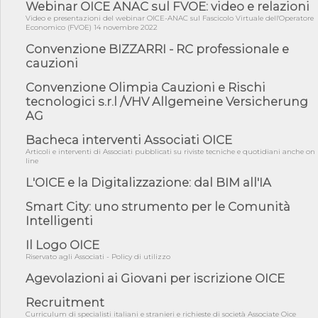
Webinar OICE ANAC sul FVOE: video e relazioni
05/08/26 - Successo OICE per il bando della Città metropolitana
di Reg...
Video e presentazioni del webinar OICE-ANAC sul Fascicolo Virtuale dell'Operatore
Economico (FVOE) 14 novembre 2022
05/08/26 - Lettera OICE per il bando della Giunta Regionale della
Campa...
Convenzione BIZZARRI - RC professionale e
cauzioni
04/08/26 - DL PA: previste cancellazioni da elenchi professionisti
per ...
Convenzione Olimpia Cauzioni e Rischi
04/08/26 - International Sustainable Buildings Competition -
tecnologici s.r.l /VHV Allgemeine Versicherung
COP31, An...
AG
04/08/26 - CdS, project financing: progetto di fattibilità da
Bacheca interventi Associati OICE
impugnar...
Articoli e interventi di Associati pubblicati su riviste tecniche e quotidiani anche on
04/08/26 - Rapporto Anac corruzione 2020-2026: procedimenti
line
penali per ...
L'OICE e la Digitalizzazione: dal BIM all'IA
04/08/26 - CdS: partecipazione alla gara non equivale ad
acquiescenza r...
Smart City: uno strumento per le Comunità
Intelligenti
04/08/26 - DL Infrastrutture approvato alla Camera, passa ora al
Senato
Il Logo OICE
03/08/26 - TAR Piemonte: RUP può avvalersi di consulente
Riservato agli Associati - Policy di utilizzo
esterno per v...
Agevolazioni ai Giovani per iscrizione OICE
03/08/26 - Gruppo FS: nel primo semestre 2026 3 mld di
aggiudicazioni e...
Recruitment
Curriculum di specialisti italiani e stranieri e richieste di società Associate Oice
03/08/26 - Conferenza Obiettivo Export: Imprese e Territori del