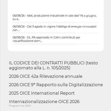
06/08/26 - Istat, produzione industriale in calo dell'1% a giugno,
su a...
06/08/26 - Dal 3 agosto in vigore l'obbligo di energie rinnovabili
con ...
06/08/26 - DL PA approvato in Cdm: contributi per
riqualificazione sism...
06/08/26 - CdM: approvato il d.lgs. di adeguamento all’AI Act in
mate...
06/08/26 - DDL delegazione europea in Cdm per recepimento
norme UE in m...
IL CODICE DEI CONTRATTI PUBBLICI (testo
aggiornato alla L. n. 105/2025)
05/08/26 - DL Infrastrutture e PNRR è legge: approvata oggi la
fiducia...
2026 OICE 42a Rilevazione annuale
05/08/26 - Focus OICE sul DDL di riforma della responsabilità
amminist...
2026 OICE 9° Rapporto sulla Digitalizzazione
05/08/26 - Anac: pubblicata la Relazione illustrativa al Bando tipo
2025 OICE International Report
2 s...
Internazionalizzazione OICE 2026
05/08/26 - SAVE THE DATE: Assemblea Pubblica Confindustria
Professioni ...
Programma 2025