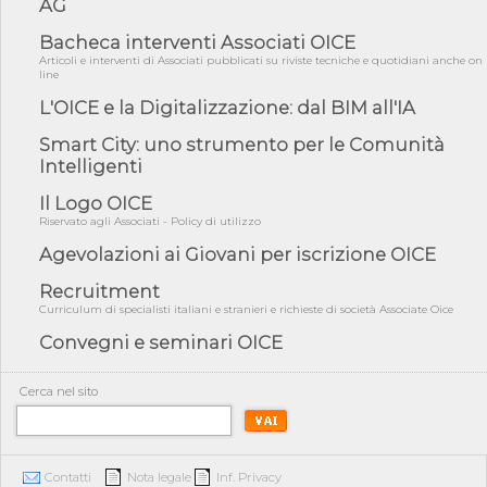
AG
05/08/26 - Focus OICE sul DDL di riforma della responsabilità
amminist...
Bacheca interventi Associati OICE
05/08/26 - Anac: pubblicata la Relazione illustrativa al Bando tipo
Articoli e interventi di Associati pubblicati su riviste tecniche e quotidiani anche on
2 s...
line
L'OICE e la Digitalizzazione: dal BIM all'IA
05/08/26 - SAVE THE DATE: Assemblea Pubblica Confindustria
Professioni ...
Smart City: uno strumento per le Comunità
05/08/26 - Successo OICE per il bando della Città metropolitana
Intelligenti
di Reg...
Il Logo OICE
05/08/26 - Lettera OICE per il bando della Giunta Regionale della
Campa...
Riservato agli Associati - Policy di utilizzo
04/08/26 - DL PA: previste cancellazioni da elenchi professionisti
Agevolazioni ai Giovani per iscrizione OICE
per ...
Recruitment
04/08/26 - International Sustainable Buildings Competition -
Curriculum di specialisti italiani e stranieri e richieste di società Associate Oice
COP31, An...
Convegni e seminari OICE
04/08/26 - CdS, project financing: progetto di fattibilità da
impugnar...
Cerca nel sito
04/08/26 - Rapporto Anac corruzione 2020-2026: procedimenti
penali per ...
04/08/26 - CdS: partecipazione alla gara non equivale ad
acquiescenza r...
Contatti
Nota legale
Inf. Privacy