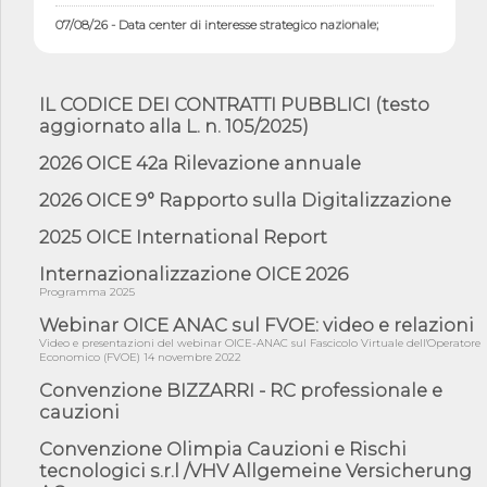
07/08/26 - Data center di interesse strategico nazionale;
interventi pe...
07/08/26 - Piano casa: dichiarato di interesse strategico;
nominata Com...
IL CODICE DEI CONTRATTI PUBBLICI (testo
07/08/26 - Ponte sullo Stretto di Messina: deliberata la
aggiornato alla L. n. 105/2025)
sussistenza di...
2026 OICE 42a Rilevazione annuale
07/08/26 - Tunnel Brennero, dal Cipess via libera al quinto lotto
costr...
2026 OICE 9° Rapporto sulla Digitalizzazione
06/08/26 - Istat, produzione industriale in calo dell'1% a giugno,
su a...
2025 OICE International Report
06/08/26 - Dal 3 agosto in vigore l'obbligo di energie rinnovabili
Internazionalizzazione OICE 2026
con ...
Programma 2025
06/08/26 - DL PA approvato in Cdm: contributi per
riqualificazione sism...
Webinar OICE ANAC sul FVOE: video e relazioni
Video e presentazioni del webinar OICE-ANAC sul Fascicolo Virtuale dell'Operatore
06/08/26 - CdM: approvato il d.lgs. di adeguamento all’AI Act in
Economico (FVOE) 14 novembre 2022
mate...
Convenzione BIZZARRI - RC professionale e
06/08/26 - DDL delegazione europea in Cdm per recepimento
cauzioni
norme UE in m...
Convenzione Olimpia Cauzioni e Rischi
05/08/26 - DL Infrastrutture e PNRR è legge: approvata oggi la
fiducia...
tecnologici s.r.l /VHV Allgemeine Versicherung