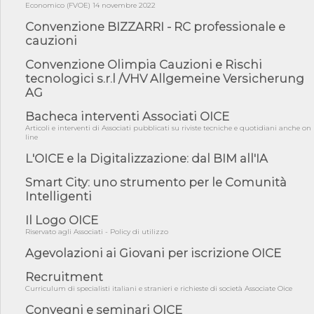
06/08/26 - CdM: approvato il d.lgs. di adeguamento all’AI Act in
Economico (FVOE) 14 novembre 2022
mate...
Convenzione BIZZARRI - RC professionale e
06/08/26 - DDL delegazione europea in Cdm per recepimento
cauzioni
norme UE in m...
Convenzione Olimpia Cauzioni e Rischi
05/08/26 - DL Infrastrutture e PNRR è legge: approvata oggi la
fiducia...
tecnologici s.r.l /VHV Allgemeine Versicherung
AG
05/08/26 - Focus OICE sul DDL di riforma della responsabilità
amminist...
Bacheca interventi Associati OICE
05/08/26 - Anac: pubblicata la Relazione illustrativa al Bando tipo
Articoli e interventi di Associati pubblicati su riviste tecniche e quotidiani anche on
2 s...
line
05/08/26 - SAVE THE DATE: Assemblea Pubblica Confindustria
L'OICE e la Digitalizzazione: dal BIM all'IA
Professioni ...
Smart City: uno strumento per le Comunità
05/08/26 - Successo OICE per il bando della Città metropolitana
Intelligenti
di Reg...
05/08/26 - Lettera OICE per il bando della Giunta Regionale della
Il Logo OICE
Campa...
Riservato agli Associati - Policy di utilizzo
04/08/26 - DL PA: previste cancellazioni da elenchi professionisti
Agevolazioni ai Giovani per iscrizione OICE
per ...
Recruitment
04/08/26 - International Sustainable Buildings Competition -
Curriculum di specialisti italiani e stranieri e richieste di società Associate Oice
COP31, An...
Convegni e seminari OICE
04/08/26 - CdS, project financing: progetto di fattibilità da