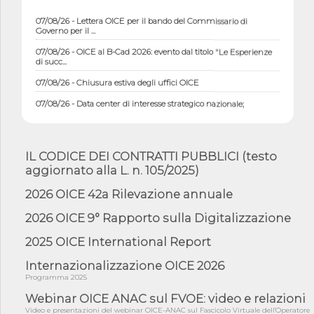
07/08/26 - Lettera OICE per il bando del Commissario di
Governo per il ...
07/08/26 - OICE al B-Cad 2026: evento dal titolo "Le Esperienze
di succ...
07/08/26 - Chiusura estiva degli uffici OICE
07/08/26 - Data center di interesse strategico nazionale;
interventi pe...
07/08/26 - Piano casa: dichiarato di interesse strategico;
nominata Com...
IL CODICE DEI CONTRATTI PUBBLICI (testo
07/08/26 - Ponte sullo Stretto di Messina: deliberata la
aggiornato alla L. n. 105/2025)
sussistenza di...
2026 OICE 42a Rilevazione annuale
07/08/26 - Tunnel Brennero, dal Cipess via libera al quinto lotto
costr...
2026 OICE 9° Rapporto sulla Digitalizzazione
06/08/26 - Istat, produzione industriale in calo dell'1% a giugno,
su a...
2025 OICE International Report
06/08/26 - Dal 3 agosto in vigore l'obbligo di energie rinnovabili
Internazionalizzazione OICE 2026
con ...
Programma 2025
06/08/26 - DL PA approvato in Cdm: contributi per
riqualificazione sism...
Webinar OICE ANAC sul FVOE: video e relazioni
Video e presentazioni del webinar OICE-ANAC sul Fascicolo Virtuale dell'Operatore