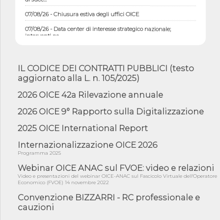
07/08/26 - Chiusura estiva degli uffici OICE
07/08/26 - Data center di interesse strategico nazionale;
interventi pe...
07/08/26 - Piano casa: dichiarato di interesse strategico;
nominata Com...
IL CODICE DEI CONTRATTI PUBBLICI (testo
07/08/26 - Ponte sullo Stretto di Messina: deliberata la
aggiornato alla L. n. 105/2025)
sussistenza di...
07/08/26 - Tunnel Brennero, dal Cipess via libera al quinto lotto
2026 OICE 42a Rilevazione annuale
costr...
2026 OICE 9° Rapporto sulla Digitalizzazione
06/08/26 - Istat, produzione industriale in calo dell'1% a giugno,
su a...
2025 OICE International Report
06/08/26 - Dal 3 agosto in vigore l'obbligo di energie rinnovabili
con ...
Internazionalizzazione OICE 2026
Programma 2025
06/08/26 - DL PA approvato in Cdm: contributi per
riqualificazione sism...
Webinar OICE ANAC sul FVOE: video e relazioni
Video e presentazioni del webinar OICE-ANAC sul Fascicolo Virtuale dell'Operatore
06/08/26 - CdM: approvato il d.lgs. di adeguamento all’AI Act in
Economico (FVOE) 14 novembre 2022
mate...
Convenzione BIZZARRI - RC professionale e
06/08/26 - DDL delegazione europea in Cdm per recepimento
cauzioni
norme UE in m...