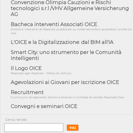
05/08/26 - DL Infrastrutture e PNRR è legge: approvata oggi la
Convenzione Olimpia Cauzioni e Rischi
fiducia...
tecnologici s.r.l /VHV Allgemeine Versicherung
AG
05/08/26 - Focus OICE sul DDL di riforma della responsabilità
amminist...
Bacheca interventi Associati OICE
05/08/26 - Anac: pubblicata la Relazione illustrativa al Bando tipo
Articoli e interventi di Associati pubblicati su riviste tecniche e quotidiani anche on
2 s...
line
05/08/26 - SAVE THE DATE: Assemblea Pubblica Confindustria
L'OICE e la Digitalizzazione: dal BIM all'IA
Professioni ...
Smart City: uno strumento per le Comunità
05/08/26 - Successo OICE per il bando della Città metropolitana
di Reg...
Intelligenti
05/08/26 - Lettera OICE per il bando della Giunta Regionale della
Il Logo OICE
Campa...
Riservato agli Associati - Policy di utilizzo
04/08/26 - DL PA: previste cancellazioni da elenchi professionisti
Agevolazioni ai Giovani per iscrizione OICE
per ...
Recruitment
04/08/26 - International Sustainable Buildings Competition -
COP31, An...
Curriculum di specialisti italiani e stranieri e richieste di società Associate Oice
04/08/26 - CdS, project financing: progetto di fattibilità da
Convegni e seminari OICE
impugnar...
04/08/26 - Rapporto Anac corruzione 2020-2026: procedimenti
Cerca nel sito
penali per ...
04/08/26 - CdS: partecipazione alla gara non equivale ad