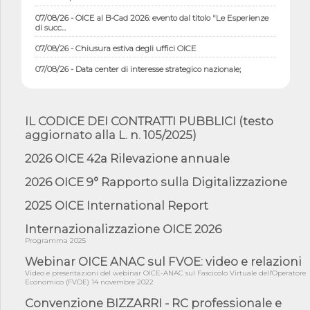
07/08/26 - OICE al B-Cad 2026: evento dal titolo "Le Esperienze
di succ...
07/08/26 - Chiusura estiva degli uffici OICE
07/08/26 - Data center di interesse strategico nazionale;
interventi pe...
07/08/26 - Piano casa: dichiarato di interesse strategico;
nominata Com...
IL CODICE DEI CONTRATTI PUBBLICI (testo
07/08/26 - Ponte sullo Stretto di Messina: deliberata la
aggiornato alla L. n. 105/2025)
sussistenza di...
2026 OICE 42a Rilevazione annuale
07/08/26 - Tunnel Brennero, dal Cipess via libera al quinto lotto
costr...
2026 OICE 9° Rapporto sulla Digitalizzazione
06/08/26 - Istat, produzione industriale in calo dell'1% a giugno,
su a...
2025 OICE International Report
06/08/26 - Dal 3 agosto in vigore l'obbligo di energie rinnovabili
Internazionalizzazione OICE 2026
con ...
Programma 2025
06/08/26 - DL PA approvato in Cdm: contributi per
riqualificazione sism...
Webinar OICE ANAC sul FVOE: video e relazioni
Video e presentazioni del webinar OICE-ANAC sul Fascicolo Virtuale dell'Operatore
06/08/26 - CdM: approvato il d.lgs. di adeguamento all’AI Act in
Economico (FVOE) 14 novembre 2022
mate...
Convenzione BIZZARRI - RC professionale e
06/08/26 - DDL delegazione europea in Cdm per recepimento