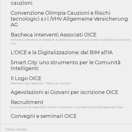
cauzioni
norme UE in m...
Convenzione Olimpia Cauzioni e Rischi
05/08/26 - DL Infrastrutture e PNRR è legge: approvata oggi la
fiducia...
tecnologici s.r.l /VHV Allgemeine Versicherung
AG
05/08/26 - Focus OICE sul DDL di riforma della responsabilità
amminist...
Bacheca interventi Associati OICE
05/08/26 - Anac: pubblicata la Relazione illustrativa al Bando tipo
Articoli e interventi di Associati pubblicati su riviste tecniche e quotidiani anche on
2 s...
line
05/08/26 - SAVE THE DATE: Assemblea Pubblica Confindustria
L'OICE e la Digitalizzazione: dal BIM all'IA
Professioni ...
Smart City: uno strumento per le Comunità
05/08/26 - Successo OICE per il bando della Città metropolitana
Intelligenti
di Reg...
05/08/26 - Lettera OICE per il bando della Giunta Regionale della
Il Logo OICE
Campa...
Riservato agli Associati - Policy di utilizzo
04/08/26 - DL PA: previste cancellazioni da elenchi professionisti
Agevolazioni ai Giovani per iscrizione OICE
per ...
Recruitment
04/08/26 - International Sustainable Buildings Competition -
Curriculum di specialisti italiani e stranieri e richieste di società Associate Oice
COP31, An...
Convegni e seminari OICE
04/08/26 - CdS, project financing: progetto di fattibilità da
impugnar...
04/08/26 - Rapporto Anac corruzione 2020-2026: procedimenti
Cerca nel sito