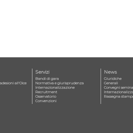
Servizi
News
Bandi di gara
Giuridiche
adesioni all'Oice
Normativa e giurisprudenza
Generali
Internazionalizzazione
Convegni seminar
Recruitment
Internazionalizz
Osservatorio
Rassegna stamp
Convenzioni