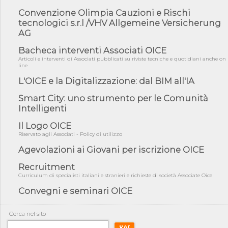
fiducia...
Convenzione Olimpia Cauzioni e Rischi
tecnologici s.r.l /VHV Allgemeine Versicherung
05/08/26 - Focus OICE sul DDL di riforma della responsabilità
amminist...
AG
05/08/26 - Anac: pubblicata la Relazione illustrativa al Bando tipo
Bacheca interventi Associati OICE
2 s...
Articoli e interventi di Associati pubblicati su riviste tecniche e quotidiani anche on
line
05/08/26 - SAVE THE DATE: Assemblea Pubblica Confindustria
Professioni ...
L'OICE e la Digitalizzazione: dal BIM all'IA
05/08/26 - Successo OICE per il bando della Città metropolitana
Smart City: uno strumento per le Comunità
di Reg...
Intelligenti
05/08/26 - Lettera OICE per il bando della Giunta Regionale della
Campa...
Il Logo OICE
Riservato agli Associati - Policy di utilizzo
04/08/26 - DL PA: previste cancellazioni da elenchi professionisti
per ...
Agevolazioni ai Giovani per iscrizione OICE
04/08/26 - International Sustainable Buildings Competition -
COP31, An...
Recruitment
Curriculum di specialisti italiani e stranieri e richieste di società Associate Oice
04/08/26 - CdS, project financing: progetto di fattibilità da
impugnar...
Convegni e seminari OICE
04/08/26 - Rapporto Anac corruzione 2020-2026: procedimenti
penali per ...
Cerca nel sito
04/08/26 - CdS: partecipazione alla gara non equivale ad