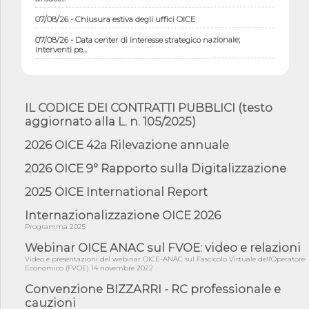
07/08/26 - Chiusura estiva degli uffici OICE
07/08/26 - Data center di interesse strategico nazionale;
interventi pe...
07/08/26 - Piano casa: dichiarato di interesse strategico;
nominata Com...
07/08/26 - Ponte sullo Stretto di Messina: deliberata la
IL CODICE DEI CONTRATTI PUBBLICI (testo
sussistenza di...
aggiornato alla L. n. 105/2025)
07/08/26 - Tunnel Brennero, dal Cipess via libera al quinto lotto
costr...
2026 OICE 42a Rilevazione annuale
06/08/26 - Istat, produzione industriale in calo dell'1% a giugno,
2026 OICE 9° Rapporto sulla Digitalizzazione
su a...
06/08/26 - Dal 3 agosto in vigore l'obbligo di energie rinnovabili
2025 OICE International Report
con ...
Internazionalizzazione OICE 2026
06/08/26 - DL PA approvato in Cdm: contributi per
Programma 2025
riqualificazione sism...
Webinar OICE ANAC sul FVOE: video e relazioni
06/08/26 - CdM: approvato il d.lgs. di adeguamento all’AI Act in
mate...
Video e presentazioni del webinar OICE-ANAC sul Fascicolo Virtuale dell'Operatore
Economico (FVOE) 14 novembre 2022
06/08/26 - DDL delegazione europea in Cdm per recepimento
Convenzione BIZZARRI - RC professionale e
norme UE in m...
cauzioni
05/08/26 - DL Infrastrutture e PNRR è legge: approvata oggi la