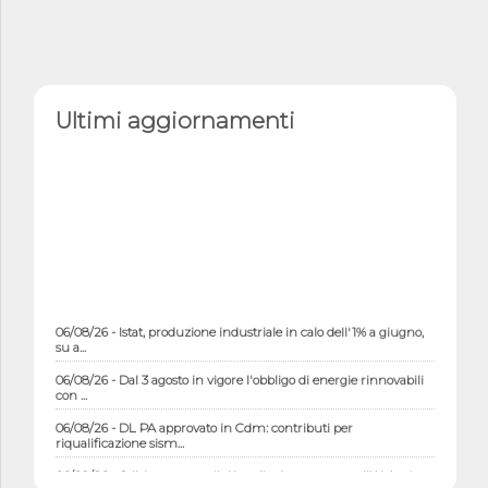
Ultimi aggiornamenti
06/08/26 - Istat, produzione industriale in calo dell'1% a giugno,
su a...
06/08/26 - Dal 3 agosto in vigore l'obbligo di energie rinnovabili
con ...
06/08/26 - DL PA approvato in Cdm: contributi per
riqualificazione sism...
06/08/26 - CdM: approvato il d.lgs. di adeguamento all’AI Act in
mate...