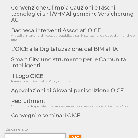
05/08/26 - DL Infrastrutture e PNRR è legge: approvata oggi la
Convenzione Olimpia Cauzioni e Rischi
fiducia...
tecnologici s.r.l /VHV Allgemeine Versicherung
AG
05/08/26 - Focus OICE sul DDL di riforma della responsabilità
amminist...
Bacheca interventi Associati OICE
05/08/26 - Anac: pubblicata la Relazione illustrativa al Bando tipo
Articoli e interventi di Associati pubblicati su riviste tecniche e quotidiani anche on
2 s...
line
05/08/26 - SAVE THE DATE: Assemblea Pubblica Confindustria
L'OICE e la Digitalizzazione: dal BIM all'IA
Professioni ...
Smart City: uno strumento per le Comunità
05/08/26 - Successo OICE per il bando della Città metropolitana
Intelligenti
di Reg...
05/08/26 - Lettera OICE per il bando della Giunta Regionale della
Il Logo OICE
Campa...
Riservato agli Associati - Policy di utilizzo
04/08/26 - DL PA: previste cancellazioni da elenchi professionisti
Agevolazioni ai Giovani per iscrizione OICE
per ...
Recruitment
04/08/26 - International Sustainable Buildings Competition -
COP31, An...
Curriculum di specialisti italiani e stranieri e richieste di società Associate Oice
Convegni e seminari OICE
04/08/26 - CdS, project financing: progetto di fattibilità da
impugnar...
04/08/26 - Rapporto Anac corruzione 2020-2026: procedimenti
Cerca nel sito
penali per ...