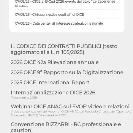
di succ...
07/08/26 - Chiusura estiva degli uffici OICE
07/08/26 - Data center di interesse strategico nazionale;
interventi pe...
07/08/26 - Piano casa: dichiarato di interesse strategico;
nominata Com...
IL CODICE DEI CONTRATTI PUBBLICI (testo
07/08/26 - Ponte sullo Stretto di Messina: deliberata la
aggiornato alla L. n. 105/2025)
sussistenza di...
07/08/26 - Tunnel Brennero, dal Cipess via libera al quinto lotto
2026 OICE 42a Rilevazione annuale
costr...
2026 OICE 9° Rapporto sulla Digitalizzazione
06/08/26 - Istat, produzione industriale in calo dell'1% a giugno,
su a...
2025 OICE International Report
06/08/26 - Dal 3 agosto in vigore l'obbligo di energie rinnovabili
con ...
Internazionalizzazione OICE 2026
Programma 2025
06/08/26 - DL PA approvato in Cdm: contributi per
riqualificazione sism...
Webinar OICE ANAC sul FVOE: video e relazioni
Video e presentazioni del webinar OICE-ANAC sul Fascicolo Virtuale dell'Operatore
06/08/26 - CdM: approvato il d.lgs. di adeguamento all’AI Act in
Economico (FVOE) 14 novembre 2022
mate...
Convenzione BIZZARRI - RC professionale e
06/08/26 - DDL delegazione europea in Cdm per recepimento
cauzioni
norme UE in m...