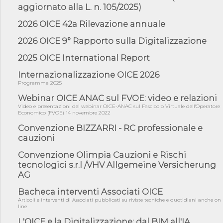
aggiornato alla L. n. 105/2025)
05/08/26 - DL Infrastrutture e PNRR è legge: approvata oggi la
fiducia...
2026 OICE 42a Rilevazione annuale
05/08/26 - Focus OICE sul DDL di riforma della responsabilità
amminist...
2026 OICE 9° Rapporto sulla Digitalizzazione
05/08/26 - Anac: pubblicata la Relazione illustrativa al Bando tipo
2025 OICE International Report
2 s...
Internazionalizzazione OICE 2026
05/08/26 - SAVE THE DATE: Assemblea Pubblica Confindustria
Professioni ...
Programma 2025
05/08/26 - Successo OICE per il bando della Città metropolitana
Webinar OICE ANAC sul FVOE: video e relazioni
di Reg...
Video e presentazioni del webinar OICE-ANAC sul Fascicolo Virtuale dell'Operatore
Economico (FVOE) 14 novembre 2022
05/08/26 - Lettera OICE per il bando della Giunta Regionale della
Campa...
Convenzione BIZZARRI - RC professionale e
cauzioni
04/08/26 - DL PA: previste cancellazioni da elenchi professionisti
per ...
Convenzione Olimpia Cauzioni e Rischi
04/08/26 - International Sustainable Buildings Competition -
tecnologici s.r.l /VHV Allgemeine Versicherung
COP31, An...
AG
04/08/26 - CdS, project financing: progetto di fattibilità da
Bacheca interventi Associati OICE
impugnar...
Articoli e interventi di Associati pubblicati su riviste tecniche e quotidiani anche on
04/08/26 - Rapporto Anac corruzione 2020-2026: procedimenti
line
penali per ...
L'OICE e la Digitalizzazione: dal BIM all'IA