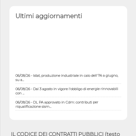
Ultimi aggiornamenti
06/08/26 - Istat, produzione industriale in calo dell'1% a giugno,
su a...
06/08/26 - Dal 3 agosto in vigore l'obbligo di energie rinnovabili
con ...
06/08/26 - DL PA approvato in Cdm: contributi per
riqualificazione sism...
06/08/26 - CdM: approvato il d.lgs. di adeguamento all’AI Act in
mate...
06/08/26 - DDL delegazione europea in Cdm per recepimento
norme UE in m...
IL CODICE DEI CONTRATTI PUBBLICI (testo