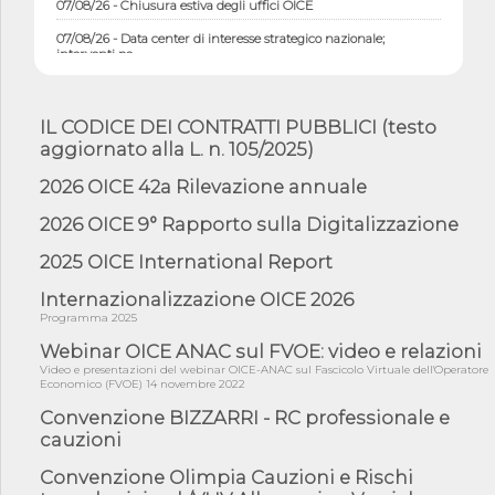
07/08/26 - Data center di interesse strategico nazionale;
interventi pe...
07/08/26 - Piano casa: dichiarato di interesse strategico;
nominata Com...
IL CODICE DEI CONTRATTI PUBBLICI (testo
07/08/26 - Ponte sullo Stretto di Messina: deliberata la
sussistenza di...
aggiornato alla L. n. 105/2025)
07/08/26 - Tunnel Brennero, dal Cipess via libera al quinto lotto
2026 OICE 42a Rilevazione annuale
costr...
2026 OICE 9° Rapporto sulla Digitalizzazione
06/08/26 - Istat, produzione industriale in calo dell'1% a giugno,
su a...
2025 OICE International Report
06/08/26 - Dal 3 agosto in vigore l'obbligo di energie rinnovabili
con ...
Internazionalizzazione OICE 2026
Programma 2025
06/08/26 - DL PA approvato in Cdm: contributi per
riqualificazione sism...
Webinar OICE ANAC sul FVOE: video e relazioni
Video e presentazioni del webinar OICE-ANAC sul Fascicolo Virtuale dell'Operatore
06/08/26 - CdM: approvato il d.lgs. di adeguamento all’AI Act in
Economico (FVOE) 14 novembre 2022
mate...
Convenzione BIZZARRI - RC professionale e
06/08/26 - DDL delegazione europea in Cdm per recepimento
cauzioni
norme UE in m...
05/08/26 - DL Infrastrutture e PNRR è legge: approvata oggi la
Convenzione Olimpia Cauzioni e Rischi
fiducia...