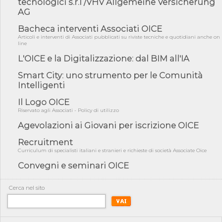
tecnologici s.r.l /VHV Allgemeine Versicherung
AG
05/08/26 - Focus OICE sul DDL di riforma della responsabilità
amminist...
Bacheca interventi Associati OICE
05/08/26 - Anac: pubblicata la Relazione illustrativa al Bando tipo
Articoli e interventi di Associati pubblicati su riviste tecniche e quotidiani anche on
2 s...
line
05/08/26 - SAVE THE DATE: Assemblea Pubblica Confindustria
L'OICE e la Digitalizzazione: dal BIM all'IA
Professioni ...
Smart City: uno strumento per le Comunità
05/08/26 - Successo OICE per il bando della Città metropolitana
di Reg...
Intelligenti
05/08/26 - Lettera OICE per il bando della Giunta Regionale della
Il Logo OICE
Campa...
Riservato agli Associati - Policy di utilizzo
04/08/26 - DL PA: previste cancellazioni da elenchi professionisti
Agevolazioni ai Giovani per iscrizione OICE
per ...
Recruitment
04/08/26 - International Sustainable Buildings Competition -
COP31, An...
Curriculum di specialisti italiani e stranieri e richieste di società Associate Oice
04/08/26 - CdS, project financing: progetto di fattibilità da
Convegni e seminari OICE
impugnar...
04/08/26 - Rapporto Anac corruzione 2020-2026: procedimenti
Cerca nel sito
penali per ...
04/08/26 - CdS: partecipazione alla gara non equivale ad
acquiescenza r...