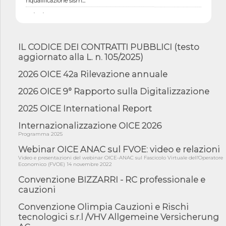
06/08/26 - CdM: approvato il d.lgs. di adeguamento all’AI Act in
mate...
06/08/26 - DDL delegazione europea in Cdm per recepimento
norme UE in m...
IL CODICE DEI CONTRATTI PUBBLICI (testo
aggiornato alla L. n. 105/2025)
05/08/26 - DL Infrastrutture e PNRR è legge: approvata oggi la
fiducia...
2026 OICE 42a Rilevazione annuale
05/08/26 - Focus OICE sul DDL di riforma della responsabilità
amminist...
2026 OICE 9° Rapporto sulla Digitalizzazione
05/08/26 - Anac: pubblicata la Relazione illustrativa al Bando tipo
2025 OICE International Report
2 s...
05/08/26 - SAVE THE DATE: Assemblea Pubblica Confindustria
Internazionalizzazione OICE 2026
Professioni ...
Programma 2025
05/08/26 - Successo OICE per il bando della Città metropolitana
Webinar OICE ANAC sul FVOE: video e relazioni
di Reg...
Video e presentazioni del webinar OICE-ANAC sul Fascicolo Virtuale dell'Operatore
Economico (FVOE) 14 novembre 2022
05/08/26 - Lettera OICE per il bando della Giunta Regionale della
Campa...
Convenzione BIZZARRI - RC professionale e
cauzioni
04/08/26 - DL PA: previste cancellazioni da elenchi professionisti
per ...
Convenzione Olimpia Cauzioni e Rischi
04/08/26 - International Sustainable Buildings Competition -
tecnologici s.r.l /VHV Allgemeine Versicherung
COP31, An...