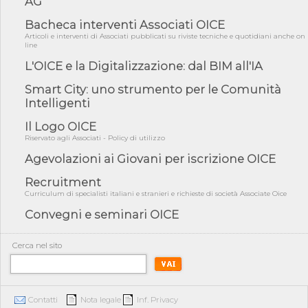
AG
04/08/26 - CdS, project financing: progetto di fattibilità da
impugnar...
Bacheca interventi Associati OICE
Articoli e interventi di Associati pubblicati su riviste tecniche e quotidiani anche on
04/08/26 - Rapporto Anac corruzione 2020-2026: procedimenti
line
penali per ...
L'OICE e la Digitalizzazione: dal BIM all'IA
04/08/26 - CdS: partecipazione alla gara non equivale ad
acquiescenza r...
Smart City: uno strumento per le Comunità
Intelligenti
04/08/26 - DL Infrastrutture approvato alla Camera, passa ora al
Senato
Il Logo OICE
03/08/26 - TAR Piemonte: RUP può avvalersi di consulente
Riservato agli Associati - Policy di utilizzo
esterno per v...
Agevolazioni ai Giovani per iscrizione OICE
03/08/26 - Gruppo FS: nel primo semestre 2026 3 mld di
aggiudicazioni e...
Recruitment
03/08/26 - Conferenza Obiettivo Export: Imprese e Territori del
Curriculum di specialisti italiani e stranieri e richieste di società Associate Oice
Centro ...
Convegni e seminari OICE
03/08/26 - TAR Sicilia: raggruppate devono possedere requisiti
per eseg...
Cerca nel sito
03/08/26 - TAR Lazio - Latina: omesso sopralluogo obbligatorio
non può...
03/08/26 - Investimenti stradali nei piccoli Comuni: dal MIT
ulteriori ...
Contatti
Nota legale
Inf. Privacy