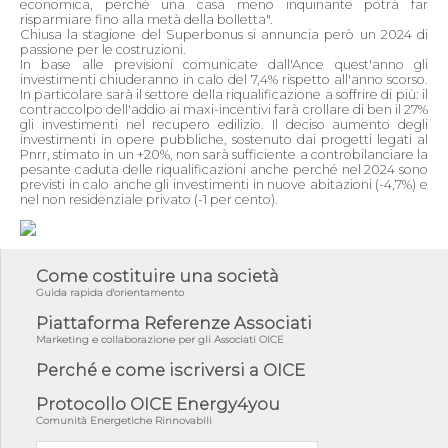
economica, perchè una casa meno inquinante potrà far
risparmiare fino alla metà della bolletta".
Chiusa la stagione del Superbonus si annuncia però un 2024 di
passione per le costruzioni.
In base alle previsioni comunicate dall'Ance quest'anno gli
investimenti chiuderanno in calo del 7,4% rispetto all'anno scorso.
In particolare sarà il settore della riqualificazione a soffrire di più: il
contraccolpo dell'addio ai maxi-incentivi farà crollare di ben il 27%
gli investimenti nel recupero edilizio. Il deciso aumento degli
investimenti in opere pubbliche, sostenuto dai progetti legati al
Pnrr, stimato in un +20%, non sarà sufficiente a controbilanciare la
pesante caduta delle riqualificazioni anche perché nel 2024 sono
previsti in calo anche gli investimenti in nuove abitazioni (-4,7%) e
nel non residenziale privato (-1 per cento).
Come costituire una società
Guida rapida d'orientamento
Piattaforma Referenze Associati
Marketing e collaborazione per gli Associati OICE
Perché e come iscriversi a OICE
Protocollo OICE Energy4you
Comunità Energetiche Rinnovabili