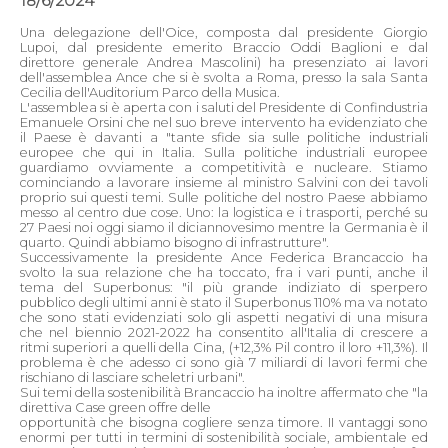
18/6/2024
Una delegazione dell'Oice, composta dal presidente Giorgio
Lupoi, dal presidente emerito Braccio Oddi Baglioni e dal
direttore generale Andrea Mascolini) ha presenziato ai lavori
dell'assemblea Ance che si è svolta a Roma, presso la sala Santa
Cecilia dell'Auditorium Parco della Musica.
L'assemblea si è aperta con i saluti del Presidente di Confindustria
Emanuele Orsini che nel suo breve intervento ha evidenziato che
il Paese è davanti a "tante sfide sia sulle politiche industriali
europee che qui in Italia. Sulla politiche industriali europee
guardiamo ovviamente a competitività e nucleare. Stiamo
cominciando a lavorare insieme al ministro Salvini con dei tavoli
proprio sui questi temi. Sulle politiche del nostro Paese abbiamo
messo al centro due cose. Uno: la logistica e i trasporti, perché su
27 Paesi noi oggi siamo il diciannovesimo mentre la Germania è il
quarto. Quindi abbiamo bisogno di infrastrutture".
Successivamente la presidente Ance Federica Brancaccio ha
svolto la sua relazione che ha toccato, fra i vari punti, anche il
tema del Superbonus: "il più grande indiziato di sperpero
pubblico degli ultimi anni è stato il Superbonus 110% ma va notato
che sono stati evidenziati solo gli aspetti negativi di una misura
che nel biennio 2021-2022 ha consentito all'Italia di crescere a
ritmi superiori a quelli della Cina, (+12,3% Pil contro il loro +11,3%). Il
problema è che adesso ci sono già 7 miliardi di lavori fermi che
rischiano di lasciare scheletri urbani".
Sui temi della sostenibilità Brancaccio ha inoltre affermato che "la
direttiva Case green offre delle
opportunità che bisogna cogliere senza timore. II vantaggi sono
enormi per tutti in termini di sostenibilità sociale, ambientale ed