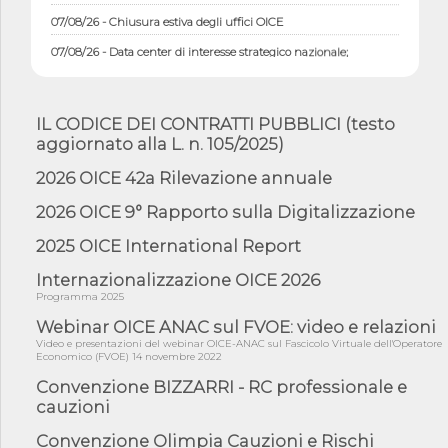
07/08/26 - Chiusura estiva degli uffici OICE
07/08/26 - Data center di interesse strategico nazionale;
interventi pe...
07/08/26 - Piano casa: dichiarato di interesse strategico;
nominata Com...
IL CODICE DEI CONTRATTI PUBBLICI (testo
07/08/26 - Ponte sullo Stretto di Messina: deliberata la
aggiornato alla L. n. 105/2025)
sussistenza di...
2026 OICE 42a Rilevazione annuale
07/08/26 - Tunnel Brennero, dal Cipess via libera al quinto lotto
costr...
2026 OICE 9° Rapporto sulla Digitalizzazione
06/08/26 - Istat, produzione industriale in calo dell'1% a giugno,
su a...
2025 OICE International Report
06/08/26 - Dal 3 agosto in vigore l'obbligo di energie rinnovabili
Internazionalizzazione OICE 2026
con ...
Programma 2025
06/08/26 - DL PA approvato in Cdm: contributi per
Webinar OICE ANAC sul FVOE: video e relazioni
riqualificazione sism...
Video e presentazioni del webinar OICE-ANAC sul Fascicolo Virtuale dell'Operatore
06/08/26 - CdM: approvato il d.lgs. di adeguamento all’AI Act in
Economico (FVOE) 14 novembre 2022
mate...
Convenzione BIZZARRI - RC professionale e
06/08/26 - DDL delegazione europea in Cdm per recepimento
cauzioni
norme UE in m...
Convenzione Olimpia Cauzioni e Rischi
05/08/26 - DL Infrastrutture e PNRR è legge: approvata oggi la