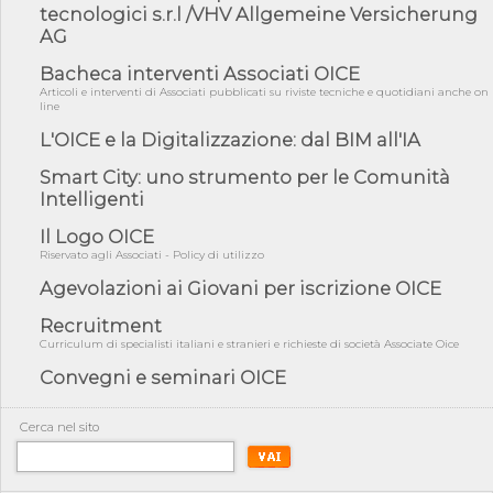
fiducia...
tecnologici s.r.l /VHV Allgemeine Versicherung
AG
05/08/26 - Focus OICE sul DDL di riforma della responsabilità
amminist...
Bacheca interventi Associati OICE
05/08/26 - Anac: pubblicata la Relazione illustrativa al Bando tipo
Articoli e interventi di Associati pubblicati su riviste tecniche e quotidiani anche on
line
2 s...
L'OICE e la Digitalizzazione: dal BIM all'IA
05/08/26 - SAVE THE DATE: Assemblea Pubblica Confindustria
Professioni ...
Smart City: uno strumento per le Comunità
05/08/26 - Successo OICE per il bando della Città metropolitana
Intelligenti
di Reg...
Il Logo OICE
05/08/26 - Lettera OICE per il bando della Giunta Regionale della
Campa...
Riservato agli Associati - Policy di utilizzo
Agevolazioni ai Giovani per iscrizione OICE
04/08/26 - DL PA: previste cancellazioni da elenchi professionisti
per ...
Recruitment
04/08/26 - International Sustainable Buildings Competition -
Curriculum di specialisti italiani e stranieri e richieste di società Associate Oice
COP31, An...
Convegni e seminari OICE
04/08/26 - CdS, project financing: progetto di fattibilità da
impugnar...
Cerca nel sito
04/08/26 - Rapporto Anac corruzione 2020-2026: procedimenti
penali per ...
04/08/26 - CdS: partecipazione alla gara non equivale ad