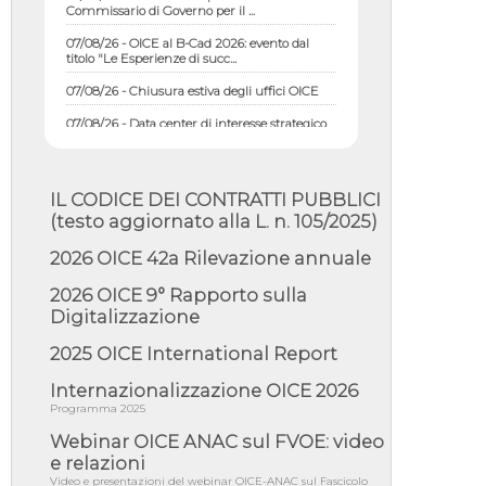
07/08/26 - OICE al B-Cad 2026: evento dal
titolo "Le Esperienze di succ...
07/08/26 - Chiusura estiva degli uffici OICE
07/08/26 - Data center di interesse strategico
nazionale; interventi pe...
07/08/26 - Piano casa: dichiarato di interesse
strategico; nominata Com...
IL CODICE DEI CONTRATTI PUBBLICI
07/08/26 - Ponte sullo Stretto di Messina:
(testo aggiornato alla L. n. 105/2025)
deliberata la sussistenza di...
07/08/26 - Tunnel Brennero, dal Cipess via
2026 OICE 42a Rilevazione annuale
libera al quinto lotto costr...
2026 OICE 9° Rapporto sulla
06/08/26 - Istat, produzione industriale in calo
Digitalizzazione
dell'1% a giugno, su a...
06/08/26 - Dal 3 agosto in vigore l'obbligo di
2025 OICE International Report
energie rinnovabili con ...
Internazionalizzazione OICE 2026
06/08/26 - DL PA approvato in Cdm:
Programma 2025
contributi per riqualificazione sism...
Webinar OICE ANAC sul FVOE: video
06/08/26 - CdM: approvato il d.lgs. di
adeguamento all’AI Act in mate...
e relazioni
Video e presentazioni del webinar OICE-ANAC sul Fascicolo