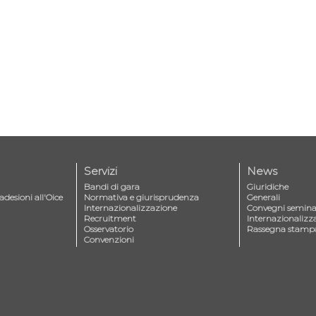
Servizi
News
Bandi di gara
Giuridiche
adesioni all'Oice
Normativa e giurisprudenza
Generali
Internazionalizzazione
Convegni seminar
Recruitment
Internazionalizz
Osservatorio
Rassegna stamp
Convenzioni