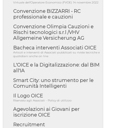
06/08/26 - DDL delegazione europea in Cdm
Virtuale dell'Operatore Economico (FVOE) 14 novembre 2022
per recepimento norme UE in m...
Convenzione BIZZARRI - RC
05/08/26 - DL Infrastrutture e PNRR è legge:
professionale e cauzioni
approvata oggi la fiducia...
Convenzione Olimpia Cauzioni e
05/08/26 - Focus OICE sul DDL di riforma
della responsabilità amminist...
Rischi tecnologici s.r.l /VHV
Allgemeine Versicherung AG
05/08/26 - Anac: pubblicata la Relazione
illustrativa al Bando tipo 2 s...
Bacheca interventi Associati OICE
05/08/26 - SAVE THE DATE: Assemblea
Articoli e interventi di Associati pubblicati su riviste tecniche e
Pubblica Confindustria Professioni ...
quotidiani anche on line
L'OICE e la Digitalizzazione: dal BIM
05/08/26 - Successo OICE per il bando della
Città metropolitana di Reg...
all'IA
05/08/26 - Lettera OICE per il bando della
Smart City: uno strumento per le
Giunta Regionale della Campa...
Comunità Intelligenti
04/08/26 - DL PA: previste cancellazioni da
elenchi professionisti per ...
Il Logo OICE
Riservato agli Associati - Policy di utilizzo
04/08/26 - International Sustainable
Buildings Competition - COP31, An...
Agevolazioni ai Giovani per
iscrizione OICE
04/08/26 - CdS, project financing: progetto di
fattibilità da impugnar...
Recruitment
04/08/26 - Rapporto Anac corruzione 2020-