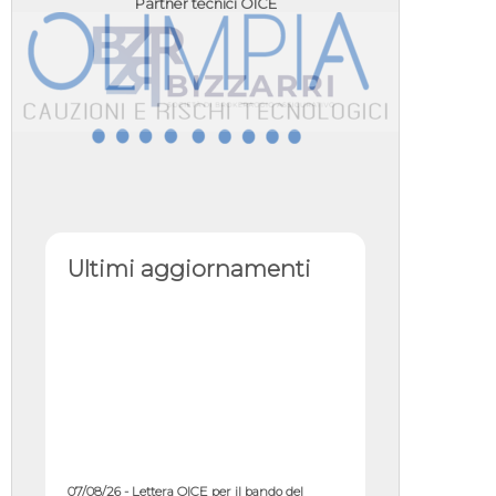
Partner tecnici OICE
Ultimi aggiornamenti
07/08/26 - Lettera OICE per il bando del
Commissario di Governo per il ...