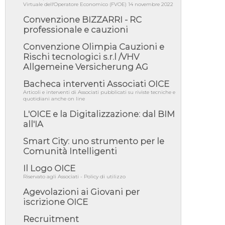
06/08/26 - DDL delegazione europea in Cdm
Virtuale dell'Operatore Economico (FVOE) 14 novembre 2022
per recepimento norme UE in m...
Convenzione BIZZARRI - RC
05/08/26 - DL Infrastrutture e PNRR è legge:
professionale e cauzioni
approvata oggi la fiducia...
Convenzione Olimpia Cauzioni e
05/08/26 - Focus OICE sul DDL di riforma
della responsabilità amminist...
Rischi tecnologici s.r.l /VHV
Allgemeine Versicherung AG
05/08/26 - Anac: pubblicata la Relazione
illustrativa al Bando tipo 2 s...
Bacheca interventi Associati OICE
05/08/26 - SAVE THE DATE: Assemblea
Articoli e interventi di Associati pubblicati su riviste tecniche e
Pubblica Confindustria Professioni ...
quotidiani anche on line
L'OICE e la Digitalizzazione: dal BIM
05/08/26 - Successo OICE per il bando della
Città metropolitana di Reg...
all'IA
05/08/26 - Lettera OICE per il bando della
Smart City: uno strumento per le
Giunta Regionale della Campa...
Comunità Intelligenti
04/08/26 - DL PA: previste cancellazioni da
elenchi professionisti per ...
Il Logo OICE
Riservato agli Associati - Policy di utilizzo
04/08/26 - International Sustainable
Buildings Competition - COP31, An...
Agevolazioni ai Giovani per
iscrizione OICE
04/08/26 - CdS, project financing: progetto di
fattibilità da impugnar...
Recruitment
04/08/26 - Rapporto Anac corruzione 2020-