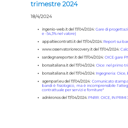
trimestre 2024
18/4/2024
ingenio-web.it del 17/04/2024:
Gare di progettaz
e -54,3% nel valore)
appaltiecontratti.it del 17/04/2024:
Report sui ban
www.osservatoriorecovery.it del 17/04/2024:
Calo
sardegnareporter.it del 17/04/2024:
OICE gare PNR
borsaitaliana.it del 17/04/2024:
Oice: nel primo tr
borsaitaliana.it del 17/04/2024:
Ingegneria: Oice, 
agenparl.eu del 17/04/2024:
Comunicato stampa OI
bandi è fisiologico, ma è incomprensibile l'atteg
contrattuale per servizi e forniture"
adnkronos del 17/04/2024:
PNRR: OICE, IN PRIMI