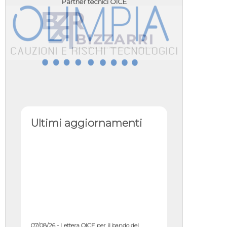
Partner tecnici OICE
Ultimi aggiornamenti
07/08/26 - Lettera OICE per il bando del
Commissario di Governo per il ...