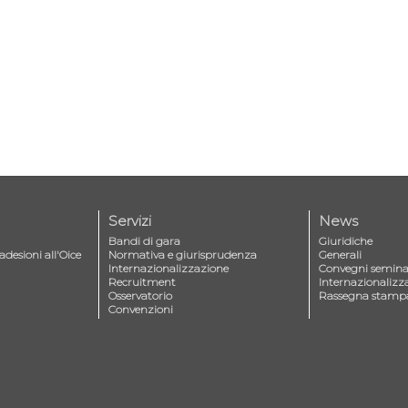
Servizi
News
Bandi di gara
Giuridiche
adesioni all'Oice
Normativa e giurisprudenza
Generali
Internazionalizzazione
Convegni seminar
Recruitment
Internazionalizz
Osservatorio
Rassegna stamp
Convenzioni