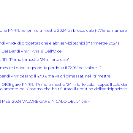
ione PNRR, nel primo trimestre 2024 un brusco calo (-77% nel numero
di PNRR di progettazione e altri servizi tecnici (1° trimestre 2024)
 Dei Bandi Pnrr: l'Analisi Dell'Oice
R: "Primo trimestre '24 in forte calo"
imestre i bandi ingegneria perdono il 72,9% del valore -2-
bandi Pnrr pesano il 47,9% ma valori dimezzati nel I trimestre
CE gare PNRR: "Primo trimestre '24 in forte calo - Lupoi: Il calo dei
giamento del Governo che ha rifiutato il ripristino dell'anticipazione
 3 MESI 2024 VALORE GARE IN CALO DEL 54,3% =