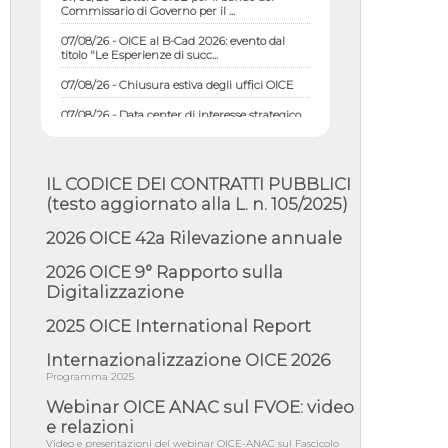
07/08/26 - OICE al B-Cad 2026: evento dal
titolo "Le Esperienze di succ...
07/08/26 - Chiusura estiva degli uffici OICE
07/08/26 - Data center di interesse strategico
nazionale; interventi pe...
07/08/26 - Piano casa: dichiarato di interesse
strategico; nominata Com...
IL CODICE DEI CONTRATTI PUBBLICI
07/08/26 - Ponte sullo Stretto di Messina:
(testo aggiornato alla L. n. 105/2025)
deliberata la sussistenza di...
07/08/26 - Tunnel Brennero, dal Cipess via
2026 OICE 42a Rilevazione annuale
libera al quinto lotto costr...
2026 OICE 9° Rapporto sulla
06/08/26 - Istat, produzione industriale in calo
Digitalizzazione
dell'1% a giugno, su a...
06/08/26 - Dal 3 agosto in vigore l'obbligo di
2025 OICE International Report
energie rinnovabili con ...
Internazionalizzazione OICE 2026
06/08/26 - DL PA approvato in Cdm:
Programma 2025
contributi per riqualificazione sism...
Webinar OICE ANAC sul FVOE: video
06/08/26 - CdM: approvato il d.lgs. di
adeguamento all’AI Act in mate...
e relazioni
Video e presentazioni del webinar OICE-ANAC sul Fascicolo