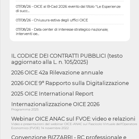
07/08/26 - OICE al B-Cad 2026: evento dal titolo "Le Esperienze
di succ...
07/08/26 - Chiusura estiva degli uffici OICE
07/08/26 - Data center di interesse strategico nazionale;
interventi pe...
07/08/26 - Piano casa: dichiarato di interesse strategico;
nominata Com...
IL CODICE DEI CONTRATTI PUBBLICI (testo
07/08/26 - Ponte sullo Stretto di Messina: deliberata la
sussistenza di...
aggiornato alla L. n. 105/2025)
07/08/26 - Tunnel Brennero, dal Cipess via libera al quinto lotto
2026 OICE 42a Rilevazione annuale
costr...
2026 OICE 9° Rapporto sulla Digitalizzazione
06/08/26 - Istat, produzione industriale in calo dell'1% a giugno,
su a...
2025 OICE International Report
06/08/26 - Dal 3 agosto in vigore l'obbligo di energie rinnovabili
con ...
Internazionalizzazione OICE 2026
Programma 2025
06/08/26 - DL PA approvato in Cdm: contributi per
riqualificazione sism...
Webinar OICE ANAC sul FVOE: video e relazioni
06/08/26 - CdM: approvato il d.lgs. di adeguamento all’AI Act in
Video e presentazioni del webinar OICE-ANAC sul Fascicolo Virtuale dell'Operatore
mate...
Economico (FVOE) 14 novembre 2022
Convenzione BIZZARRI - RC professionale e
06/08/26 - DDL delegazione europea in Cdm per recepimento