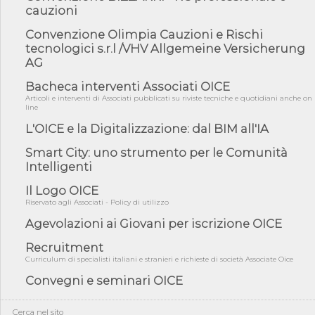
norme UE in m...
cauzioni
05/08/26 - DL Infrastrutture e PNRR è legge: approvata oggi la
Convenzione Olimpia Cauzioni e Rischi
fiducia...
tecnologici s.r.l /VHV Allgemeine Versicherung
05/08/26 - Focus OICE sul DDL di riforma della responsabilità
AG
amminist...
Bacheca interventi Associati OICE
05/08/26 - Anac: pubblicata la Relazione illustrativa al Bando tipo
Articoli e interventi di Associati pubblicati su riviste tecniche e quotidiani anche on
2 s...
line
05/08/26 - SAVE THE DATE: Assemblea Pubblica Confindustria
L'OICE e la Digitalizzazione: dal BIM all'IA
Professioni ...
Smart City: uno strumento per le Comunità
05/08/26 - Successo OICE per il bando della Città metropolitana
di Reg...
Intelligenti
05/08/26 - Lettera OICE per il bando della Giunta Regionale della
Il Logo OICE
Campa...
Riservato agli Associati - Policy di utilizzo
04/08/26 - DL PA: previste cancellazioni da elenchi professionisti
Agevolazioni ai Giovani per iscrizione OICE
per ...
04/08/26 - International Sustainable Buildings Competition -
Recruitment
COP31, An...
Curriculum di specialisti italiani e stranieri e richieste di società Associate Oice
04/08/26 - CdS, project financing: progetto di fattibilità da
Convegni e seminari OICE
impugnar...
04/08/26 - Rapporto Anac corruzione 2020-2026: procedimenti
Cerca nel sito
penali per ...