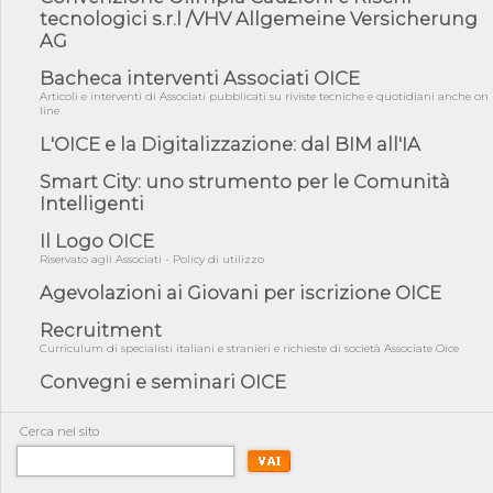
fiducia...
tecnologici s.r.l /VHV Allgemeine Versicherung
AG
05/08/26 - Focus OICE sul DDL di riforma della responsabilità
amminist...
Bacheca interventi Associati OICE
05/08/26 - Anac: pubblicata la Relazione illustrativa al Bando tipo
Articoli e interventi di Associati pubblicati su riviste tecniche e quotidiani anche on
line
2 s...
L'OICE e la Digitalizzazione: dal BIM all'IA
05/08/26 - SAVE THE DATE: Assemblea Pubblica Confindustria
Professioni ...
Smart City: uno strumento per le Comunità
05/08/26 - Successo OICE per il bando della Città metropolitana
Intelligenti
di Reg...
Il Logo OICE
05/08/26 - Lettera OICE per il bando della Giunta Regionale della
Campa...
Riservato agli Associati - Policy di utilizzo
Agevolazioni ai Giovani per iscrizione OICE
04/08/26 - DL PA: previste cancellazioni da elenchi professionisti
per ...
Recruitment
04/08/26 - International Sustainable Buildings Competition -
Curriculum di specialisti italiani e stranieri e richieste di società Associate Oice
COP31, An...
Convegni e seminari OICE
04/08/26 - CdS, project financing: progetto di fattibilità da
impugnar...
Cerca nel sito
04/08/26 - Rapporto Anac corruzione 2020-2026: procedimenti
penali per ...
04/08/26 - CdS: partecipazione alla gara non equivale ad