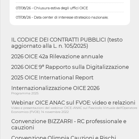
07/08/26 - Chiusura estiva degli uffici OICE
07/08/26 - Data center di interesse strategico nazionale;
interventi pe...
07/08/26 - Piano casa: dichiarato di interesse strategico;
nominata Com...
IL CODICE DEI CONTRATTI PUBBLICI (testo
07/08/26 - Ponte sullo Stretto di Messina: deliberata la
aggiornato alla L. n. 105/2025)
sussistenza di...
2026 OICE 42a Rilevazione annuale
07/08/26 - Tunnel Brennero, dal Cipess via libera al quinto lotto
costr...
2026 OICE 9° Rapporto sulla Digitalizzazione
06/08/26 - Istat, produzione industriale in calo dell'1% a giugno,
su a...
2025 OICE International Report
06/08/26 - Dal 3 agosto in vigore l'obbligo di energie rinnovabili
Internazionalizzazione OICE 2026
con ...
Programma 2025
06/08/26 - DL PA approvato in Cdm: contributi per
Webinar OICE ANAC sul FVOE: video e relazioni
riqualificazione sism...
Video e presentazioni del webinar OICE-ANAC sul Fascicolo Virtuale dell'Operatore
06/08/26 - CdM: approvato il d.lgs. di adeguamento all’AI Act in
Economico (FVOE) 14 novembre 2022
mate...
Convenzione BIZZARRI - RC professionale e
06/08/26 - DDL delegazione europea in Cdm per recepimento
cauzioni
norme UE in m...
Convenzione Olimpia Cauzioni e Rischi
05/08/26 - DL Infrastrutture e PNRR è legge: approvata oggi la