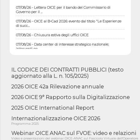
07/08/26 - Lettera OICE per il bando del Commissario di
Governo per il ...
07/08/26 - OICE al B-Cad 2026: evento dal titolo "Le Esperienze
di succ...
07/08/26 - Chiusura estiva degli uffici OICE
07/08/26 - Data center di interesse strategico nazionale;
interventi pe...
07/08/26 - Piano casa: dichiarato di interesse strategico;
nominata Com...
IL CODICE DEI CONTRATTI PUBBLICI (testo
07/08/26 - Ponte sullo Stretto di Messina: deliberata la
sussistenza di...
aggiornato alla L. n. 105/2025)
07/08/26 - Tunnel Brennero, dal Cipess via libera al quinto lotto
2026 OICE 42a Rilevazione annuale
costr...
2026 OICE 9° Rapporto sulla Digitalizzazione
06/08/26 - Istat, produzione industriale in calo dell'1% a giugno,
su a...
2025 OICE International Report
06/08/26 - Dal 3 agosto in vigore l'obbligo di energie rinnovabili
con ...
Internazionalizzazione OICE 2026
Programma 2025
06/08/26 - DL PA approvato in Cdm: contributi per
riqualificazione sism...
Webinar OICE ANAC sul FVOE: video e relazioni
06/08/26 - CdM: approvato il d.lgs. di adeguamento all’AI Act in
Video e presentazioni del webinar OICE-ANAC sul Fascicolo Virtuale dell'Operatore