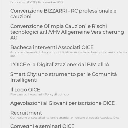
mate...
Economico (FVOE) 14 novembre 2022
Convenzione BIZZARRI - RC professionale e
06/08/26 - DDL delegazione europea in Cdm per recepimento
norme UE in m...
cauzioni
05/08/26 - DL Infrastrutture e PNRR è legge: approvata oggi la
Convenzione Olimpia Cauzioni e Rischi
fiducia...
tecnologici s.r.l /VHV Allgemeine Versicherung
05/08/26 - Focus OICE sul DDL di riforma della responsabilità
AG
amminist...
Bacheca interventi Associati OICE
05/08/26 - Anac: pubblicata la Relazione illustrativa al Bando tipo
Articoli e interventi di Associati pubblicati su riviste tecniche e quotidiani anche on
2 s...
line
05/08/26 - SAVE THE DATE: Assemblea Pubblica Confindustria
L'OICE e la Digitalizzazione: dal BIM all'IA
Professioni ...
Smart City: uno strumento per le Comunità
05/08/26 - Successo OICE per il bando della Città metropolitana
di Reg...
Intelligenti
05/08/26 - Lettera OICE per il bando della Giunta Regionale della
Il Logo OICE
Campa...
Riservato agli Associati - Policy di utilizzo
04/08/26 - DL PA: previste cancellazioni da elenchi professionisti
Agevolazioni ai Giovani per iscrizione OICE
per ...
04/08/26 - International Sustainable Buildings Competition -
Recruitment
COP31, An...
Curriculum di specialisti italiani e stranieri e richieste di società Associate Oice
04/08/26 - CdS, project financing: progetto di fattibilità da
Convegni e seminari OICE
impugnar...