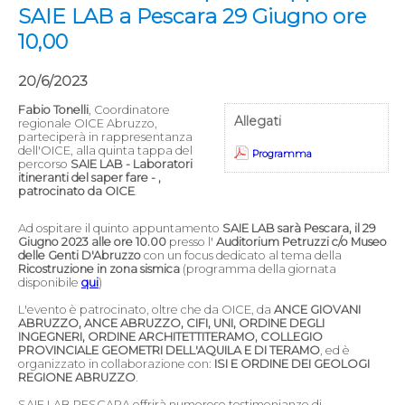
SAIE LAB a Pescara 29 Giugno ore
10,00
20/6/2023
Fabio Tonelli
, Coordinatore
Allegati
regionale OICE Abruzzo,
parteciperà in rappresentanza
dell'OICE, alla quinta tappa del
Programma
percorso
SAIE LAB - Laboratori
itineranti del saper fare - ,
patrocinato da OICE
.
Ad ospitare il quinto appuntamento
SAIE LAB sarà Pescara, il 29
Giugno 2023 alle ore 10.00
presso l'
Auditorium Petruzzi c/o Museo
delle Genti D'Abruzzo
con un focus dedicato al tema della
Ricostruzione in zona sismica
(programma della giornata
disponibile
qui
)
L'evento è patrocinato, oltre che da OICE, da
ANCE GIOVANI
ABRUZZO, ANCE ABRUZZO, CIFI, UNI, ORDINE DEGLI
INGEGNERI, ORDINE ARCHITETTITERAMO, COLLEGIO
PROVINCIALE GEOMETRI DELL'AQUILA E DI TERAMO
, ed è
organizzato in collaborazione con:
ISI E ORDINE DEI GEOLOGI
REGIONE ABRUZZO
.
SAIE LAB PESCARA offrirà numerose testimonianze di