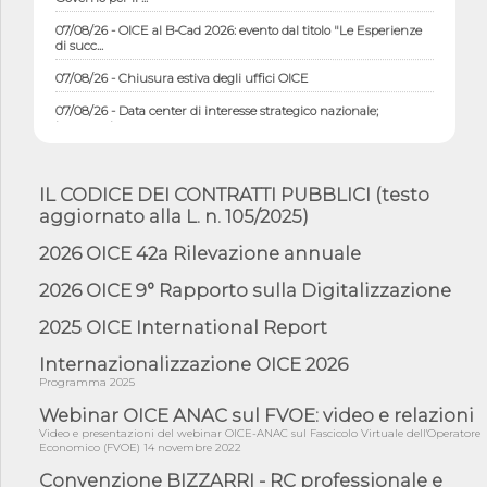
07/08/26 - OICE al B-Cad 2026: evento dal titolo "Le Esperienze
di succ...
07/08/26 - Chiusura estiva degli uffici OICE
07/08/26 - Data center di interesse strategico nazionale;
interventi pe...
07/08/26 - Piano casa: dichiarato di interesse strategico;
nominata Com...
IL CODICE DEI CONTRATTI PUBBLICI (testo
07/08/26 - Ponte sullo Stretto di Messina: deliberata la
aggiornato alla L. n. 105/2025)
sussistenza di...
07/08/26 - Tunnel Brennero, dal Cipess via libera al quinto lotto
2026 OICE 42a Rilevazione annuale
costr...
2026 OICE 9° Rapporto sulla Digitalizzazione
06/08/26 - Istat, produzione industriale in calo dell'1% a giugno,
su a...
2025 OICE International Report
06/08/26 - Dal 3 agosto in vigore l'obbligo di energie rinnovabili
con ...
Internazionalizzazione OICE 2026
Programma 2025
06/08/26 - DL PA approvato in Cdm: contributi per
riqualificazione sism...
Webinar OICE ANAC sul FVOE: video e relazioni
Video e presentazioni del webinar OICE-ANAC sul Fascicolo Virtuale dell'Operatore
06/08/26 - CdM: approvato il d.lgs. di adeguamento all’AI Act in
Economico (FVOE) 14 novembre 2022
mate...
Convenzione BIZZARRI - RC professionale e
06/08/26 - DDL delegazione europea in Cdm per recepimento