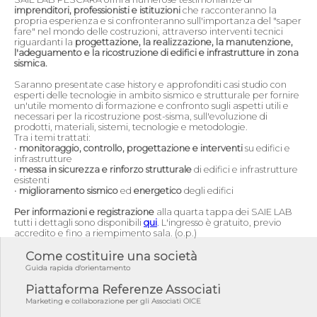
imprenditori, professionisti e istituzioni
che racconteranno la
propria esperienza e si confronteranno sull'importanza del "saper
fare" nel mondo delle costruzioni, attraverso interventi tecnici
riguardanti la
progettazione, la realizzazione, la manutenzione,
l'adeguamento e la ricostruzione di edifici e infrastrutture in zona
sismica.
Saranno presentate case history e approfonditi casi studio con
esperti delle tecnologie in ambito sismico e strutturale per fornire
un'utile momento di formazione e confronto sugli aspetti utili e
necessari per la ricostruzione post-sisma, sull'evoluzione di
prodotti, materiali, sistemi, tecnologie e metodologie.
Tra i temi trattati:
•
monitoraggio, controllo, progettazione e interventi
su edifici e
infrastrutture
•
messa in sicurezza e rinforzo strutturale
di edifici e infrastrutture
esistenti
•
miglioramento sismico
ed
energetico
degli edifici
Per informazioni e registrazione
alla quarta tappa dei SAIE LAB
tutti i dettagli sono disponibili
qui
.
L'ingresso è gratuito, previo
accredito e fino a riempimento sala. (o.p.)
Come costituire una società
Guida rapida d'orientamento
Piattaforma Referenze Associati
Marketing e collaborazione per gli Associati OICE