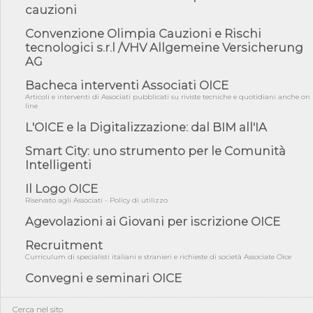
cauzioni
norme UE in m...
05/08/26 - DL Infrastrutture e PNRR è legge: approvata oggi la
Convenzione Olimpia Cauzioni e Rischi
fiducia...
tecnologici s.r.l /VHV Allgemeine Versicherung
AG
05/08/26 - Focus OICE sul DDL di riforma della responsabilità
amminist...
Bacheca interventi Associati OICE
05/08/26 - Anac: pubblicata la Relazione illustrativa al Bando tipo
Articoli e interventi di Associati pubblicati su riviste tecniche e quotidiani anche on
2 s...
line
05/08/26 - SAVE THE DATE: Assemblea Pubblica Confindustria
L'OICE e la Digitalizzazione: dal BIM all'IA
Professioni ...
Smart City: uno strumento per le Comunità
05/08/26 - Successo OICE per il bando della Città metropolitana
Intelligenti
di Reg...
05/08/26 - Lettera OICE per il bando della Giunta Regionale della
Il Logo OICE
Campa...
Riservato agli Associati - Policy di utilizzo
04/08/26 - DL PA: previste cancellazioni da elenchi professionisti
Agevolazioni ai Giovani per iscrizione OICE
per ...
Recruitment
04/08/26 - International Sustainable Buildings Competition -
COP31, An...
Curriculum di specialisti italiani e stranieri e richieste di società Associate Oice
Convegni e seminari OICE
04/08/26 - CdS, project financing: progetto di fattibilità da
impugnar...
04/08/26 - Rapporto Anac corruzione 2020-2026: procedimenti
Cerca nel sito