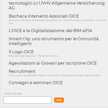
fiducia...
tecnologici s.r.l /VHV Allgemeine Versicherung
AG
05/08/26 - Focus OICE sul DDL di riforma della responsabilità
amminist...
Bacheca interventi Associati OICE
05/08/26 - Anac: pubblicata la Relazione illustrativa al Bando tipo
Articoli e interventi di Associati pubblicati su riviste tecniche e quotidiani anche on
2 s...
line
05/08/26 - SAVE THE DATE: Assemblea Pubblica Confindustria
L'OICE e la Digitalizzazione: dal BIM all'IA
Professioni ...
Smart City: uno strumento per le Comunità
05/08/26 - Successo OICE per il bando della Città metropolitana
Intelligenti
di Reg...
05/08/26 - Lettera OICE per il bando della Giunta Regionale della
Il Logo OICE
Campa...
Riservato agli Associati - Policy di utilizzo
04/08/26 - DL PA: previste cancellazioni da elenchi professionisti
Agevolazioni ai Giovani per iscrizione OICE
per ...
Recruitment
04/08/26 - International Sustainable Buildings Competition -
COP31, An...
Curriculum di specialisti italiani e stranieri e richieste di società Associate Oice
Convegni e seminari OICE
04/08/26 - CdS, project financing: progetto di fattibilità da
impugnar...
04/08/26 - Rapporto Anac corruzione 2020-2026: procedimenti
Cerca nel sito
penali per ...
04/08/26 - CdS: partecipazione alla gara non equivale ad
acquiescenza r...