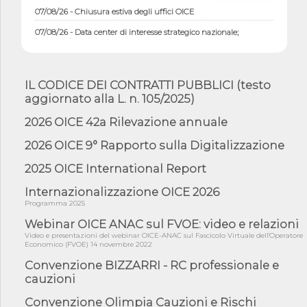
07/08/26 - Chiusura estiva degli uffici OICE
07/08/26 - Data center di interesse strategico nazionale;
interventi pe...
07/08/26 - Piano casa: dichiarato di interesse strategico;
nominata Com...
IL CODICE DEI CONTRATTI PUBBLICI (testo
07/08/26 - Ponte sullo Stretto di Messina: deliberata la
aggiornato alla L. n. 105/2025)
sussistenza di...
07/08/26 - Tunnel Brennero, dal Cipess via libera al quinto lotto
2026 OICE 42a Rilevazione annuale
costr...
2026 OICE 9° Rapporto sulla Digitalizzazione
06/08/26 - Istat, produzione industriale in calo dell'1% a giugno,
su a...
2025 OICE International Report
06/08/26 - Dal 3 agosto in vigore l'obbligo di energie rinnovabili
con ...
Internazionalizzazione OICE 2026
Programma 2025
06/08/26 - DL PA approvato in Cdm: contributi per
riqualificazione sism...
Webinar OICE ANAC sul FVOE: video e relazioni
Video e presentazioni del webinar OICE-ANAC sul Fascicolo Virtuale dell'Operatore
06/08/26 - CdM: approvato il d.lgs. di adeguamento all’AI Act in
Economico (FVOE) 14 novembre 2022
mate...
Convenzione BIZZARRI - RC professionale e
06/08/26 - DDL delegazione europea in Cdm per recepimento
cauzioni
norme UE in m...
Convenzione Olimpia Cauzioni e Rischi
05/08/26 - DL Infrastrutture e PNRR è legge: approvata oggi la