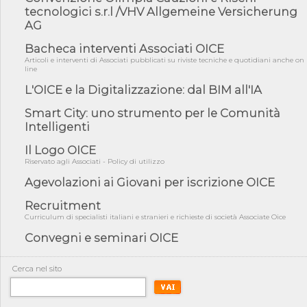
fiducia...
tecnologici s.r.l /VHV Allgemeine Versicherung
AG
05/08/26 - Focus OICE sul DDL di riforma della responsabilità
amminist...
Bacheca interventi Associati OICE
05/08/26 - Anac: pubblicata la Relazione illustrativa al Bando tipo
Articoli e interventi di Associati pubblicati su riviste tecniche e quotidiani anche on
2 s...
line
L'OICE e la Digitalizzazione: dal BIM all'IA
05/08/26 - SAVE THE DATE: Assemblea Pubblica Confindustria
Professioni ...
Smart City: uno strumento per le Comunità
05/08/26 - Successo OICE per il bando della Città metropolitana
Intelligenti
di Reg...
Il Logo OICE
05/08/26 - Lettera OICE per il bando della Giunta Regionale della
Campa...
Riservato agli Associati - Policy di utilizzo
04/08/26 - DL PA: previste cancellazioni da elenchi professionisti
Agevolazioni ai Giovani per iscrizione OICE
per ...
Recruitment
04/08/26 - International Sustainable Buildings Competition -
Curriculum di specialisti italiani e stranieri e richieste di società Associate Oice
COP31, An...
Convegni e seminari OICE
04/08/26 - CdS, project financing: progetto di fattibilità da
impugnar...
Cerca nel sito
04/08/26 - Rapporto Anac corruzione 2020-2026: procedimenti
penali per ...
04/08/26 - CdS: partecipazione alla gara non equivale ad