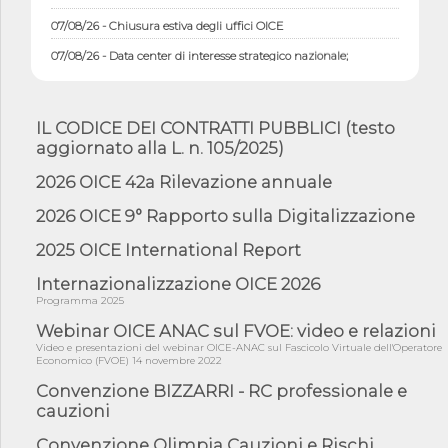
07/08/26 - Chiusura estiva degli uffici OICE
07/08/26 - Data center di interesse strategico nazionale;
interventi pe...
07/08/26 - Piano casa: dichiarato di interesse strategico;
nominata Com...
IL CODICE DEI CONTRATTI PUBBLICI (testo
07/08/26 - Ponte sullo Stretto di Messina: deliberata la
aggiornato alla L. n. 105/2025)
sussistenza di...
2026 OICE 42a Rilevazione annuale
07/08/26 - Tunnel Brennero, dal Cipess via libera al quinto lotto
costr...
2026 OICE 9° Rapporto sulla Digitalizzazione
06/08/26 - Istat, produzione industriale in calo dell'1% a giugno,
su a...
2025 OICE International Report
06/08/26 - Dal 3 agosto in vigore l'obbligo di energie rinnovabili
Internazionalizzazione OICE 2026
con ...
Programma 2025
06/08/26 - DL PA approvato in Cdm: contributi per
Webinar OICE ANAC sul FVOE: video e relazioni
riqualificazione sism...
Video e presentazioni del webinar OICE-ANAC sul Fascicolo Virtuale dell'Operatore
06/08/26 - CdM: approvato il d.lgs. di adeguamento all’AI Act in
Economico (FVOE) 14 novembre 2022
mate...
Convenzione BIZZARRI - RC professionale e
06/08/26 - DDL delegazione europea in Cdm per recepimento
cauzioni
norme UE in m...
Convenzione Olimpia Cauzioni e Rischi
05/08/26 - DL Infrastrutture e PNRR è legge: approvata oggi la