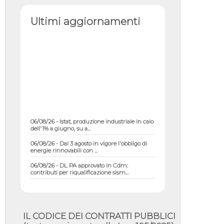
Ultimi aggiornamenti
06/08/26 - Istat, produzione industriale in calo
dell'1% a giugno, su a...
06/08/26 - Dal 3 agosto in vigore l'obbligo di
energie rinnovabili con ...
06/08/26 - DL PA approvato in Cdm:
contributi per riqualificazione sism...
06/08/26 - CdM: approvato il d.lgs. di
adeguamento all’AI Act in mate...
06/08/26 - DDL delegazione europea in Cdm
per recepimento norme UE in m...
IL CODICE DEI CONTRATTI PUBBLICI