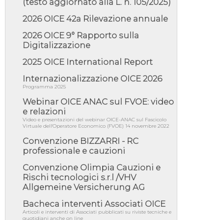
(testo aggiornato alla L. n. 105/2025)
05/08/26 - DL Infrastrutture e PNRR è legge:
approvata oggi la fiducia...
2026 OICE 42a Rilevazione annuale
05/08/26 - Focus OICE sul DDL di riforma
della responsabilità amminist...
2026 OICE 9° Rapporto sulla
Digitalizzazione
05/08/26 - Anac: pubblicata la Relazione
illustrativa al Bando tipo 2 s...
2025 OICE International Report
05/08/26 - SAVE THE DATE: Assemblea
Pubblica Confindustria Professioni ...
Internazionalizzazione OICE 2026
Programma 2025
05/08/26 - Successo OICE per il bando della
Città metropolitana di Reg...
Webinar OICE ANAC sul FVOE: video
05/08/26 - Lettera OICE per il bando della
e relazioni
Giunta Regionale della Campa...
Video e presentazioni del webinar OICE-ANAC sul Fascicolo
Virtuale dell'Operatore Economico (FVOE) 14 novembre 2022
04/08/26 - DL PA: previste cancellazioni da
elenchi professionisti per ...
Convenzione BIZZARRI - RC
professionale e cauzioni
04/08/26 - International Sustainable
Buildings Competition - COP31, An...
Convenzione Olimpia Cauzioni e
04/08/26 - CdS, project financing: progetto di
Rischi tecnologici s.r.l /VHV
fattibilità da impugnar...
Allgemeine Versicherung AG
04/08/26 - Rapporto Anac corruzione 2020-
Bacheca interventi Associati OICE
2026: procedimenti penali per ...
Articoli e interventi di Associati pubblicati su riviste tecniche e
04/08/26 - CdS: partecipazione alla gara non
quotidiani anche on line