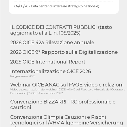
07/08/26 - Data center di interesse strategico nazionale;
interventi pe...
07/08/26 - Piano casa: dichiarato di interesse strategico;
nominata Com...
IL CODICE DEI CONTRATTI PUBBLICI (testo
07/08/26 - Ponte sullo Stretto di Messina: deliberata la
aggiornato alla L. n. 105/2025)
sussistenza di...
2026 OICE 42a Rilevazione annuale
07/08/26 - Tunnel Brennero, dal Cipess via libera al quinto lotto
costr...
2026 OICE 9° Rapporto sulla Digitalizzazione
06/08/26 - Istat, produzione industriale in calo dell'1% a giugno,
su a...
2025 OICE International Report
06/08/26 - Dal 3 agosto in vigore l'obbligo di energie rinnovabili
Internazionalizzazione OICE 2026
con ...
Programma 2025
06/08/26 - DL PA approvato in Cdm: contributi per
riqualificazione sism...
Webinar OICE ANAC sul FVOE: video e relazioni
Video e presentazioni del webinar OICE-ANAC sul Fascicolo Virtuale dell'Operatore
06/08/26 - CdM: approvato il d.lgs. di adeguamento all’AI Act in
Economico (FVOE) 14 novembre 2022
mate...
Convenzione BIZZARRI - RC professionale e
06/08/26 - DDL delegazione europea in Cdm per recepimento
cauzioni
norme UE in m...
Convenzione Olimpia Cauzioni e Rischi
05/08/26 - DL Infrastrutture e PNRR è legge: approvata oggi la
fiducia...
tecnologici s.r.l /VHV Allgemeine Versicherung