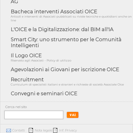
AG
05/08/26 - Focus OICE sul DDL di riforma della responsabilità
amminist...
Bacheca interventi Associati OICE
05/08/26 - Anac: pubblicata la Relazione illustrativa al Bando tipo
Articoli e interventi di Associati pubblicati su riviste tecniche e quotidiani anche on
2 s...
line
L'OICE e la Digitalizzazione: dal BIM all'IA
05/08/26 - SAVE THE DATE: Assemblea Pubblica Confindustria
Professioni ...
Smart City: uno strumento per le Comunità
05/08/26 - Successo OICE per il bando della Città metropolitana
Intelligenti
di Reg...
Il Logo OICE
05/08/26 - Lettera OICE per il bando della Giunta Regionale della
Campa...
Riservato agli Associati - Policy di utilizzo
04/08/26 - DL PA: previste cancellazioni da elenchi professionisti
Agevolazioni ai Giovani per iscrizione OICE
per ...
Recruitment
04/08/26 - International Sustainable Buildings Competition -
Curriculum di specialisti italiani e stranieri e richieste di società Associate Oice
COP31, An...
Convegni e seminari OICE
04/08/26 - CdS, project financing: progetto di fattibilità da
impugnar...
Cerca nel sito
04/08/26 - Rapporto Anac corruzione 2020-2026: procedimenti
penali per ...
04/08/26 - CdS: partecipazione alla gara non equivale ad
acquiescenza r...
Contatti
Nota legale
Inf. Privacy