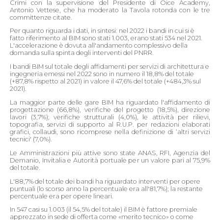
Crimi con la supervisione del Presidente di Oice Academy,
Antonio Vettese, che ha moderato la Tavola rotonda con le tre
committenze citate.
Per quanto riguarda i dati, in sintesi: nel 2022 i bandi in cui si è
fatto riferimento al BIM sono stati 1.003, erano stati 534 nel 2021.
L'accelerazione è dovuta all'andamento complessivo della
domanda sulla spinta degli interventi del PNRR.
I bandi BIM sul totale degli affidamenti per servizi di architettura e
ingegneria emessi nel 2022 sono in numero il 18,8% del totale
(+87,8% rispetto al 2021) in valore il 47,6% del totale (+484,3% sul
2021).
La maggior parte delle gare BIM ha riguardato l'affidamento di
progettazione (66,8%), verifiche del progetto (18,5%), direzione
lavori (3,7%); verifiche strutturali (4,0%), le attività per rilievi,
topografia, servizi di supporto al R.U.P. per redazioni elaborati
grafici, collaudi, sono ricomprese nella definizione di ‘altri servizi
tecnici' (7,0%).
Le Amministrazioni più attive sono state ANAS, RFI, Agenzia del
Demanio, Invitalia e Autorità portuale per un valore pari al 75,9%
del totale.
L'88,7% del totale dei bandi ha riguardato interventi per opere
puntuali (lo scorso anno la percentuale era all'81,7%); la restante
percentuale era per opere lineari.
In 547 casi su 1.003 (il 54,5% del totale) il BIM è fattore premiale
apprezzato in sede di offerta come «merito tecnico» o come