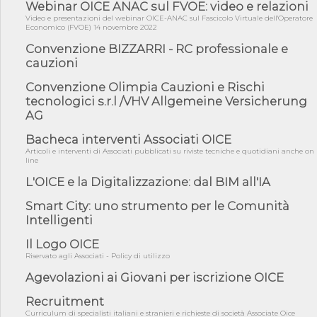
05/08/26 - Successo OICE per il bando della Città metropolitana
Webinar OICE ANAC sul FVOE: video e relazioni
di Reg...
Video e presentazioni del webinar OICE-ANAC sul Fascicolo Virtuale dell'Operatore
Economico (FVOE) 14 novembre 2022
05/08/26 - Lettera OICE per il bando della Giunta Regionale della
Campa...
Convenzione BIZZARRI - RC professionale e
cauzioni
04/08/26 - DL PA: previste cancellazioni da elenchi professionisti
per ...
Convenzione Olimpia Cauzioni e Rischi
04/08/26 - International Sustainable Buildings Competition -
tecnologici s.r.l /VHV Allgemeine Versicherung
COP31, An...
AG
04/08/26 - CdS, project financing: progetto di fattibilità da
impugnar...
Bacheca interventi Associati OICE
Articoli e interventi di Associati pubblicati su riviste tecniche e quotidiani anche on
04/08/26 - Rapporto Anac corruzione 2020-2026: procedimenti
line
penali per ...
L'OICE e la Digitalizzazione: dal BIM all'IA
04/08/26 - CdS: partecipazione alla gara non equivale ad
acquiescenza r...
Smart City: uno strumento per le Comunità
Intelligenti
04/08/26 - DL Infrastrutture approvato alla Camera, passa ora al
Senato
Il Logo OICE
03/08/26 - TAR Piemonte: RUP può avvalersi di consulente
Riservato agli Associati - Policy di utilizzo
esterno per v...
Agevolazioni ai Giovani per iscrizione OICE
03/08/26 - Gruppo FS: nel primo semestre 2026 3 mld di
aggiudicazioni e...
Recruitment
03/08/26 - Conferenza Obiettivo Export: Imprese e Territori del
Curriculum di specialisti italiani e stranieri e richieste di società Associate Oice