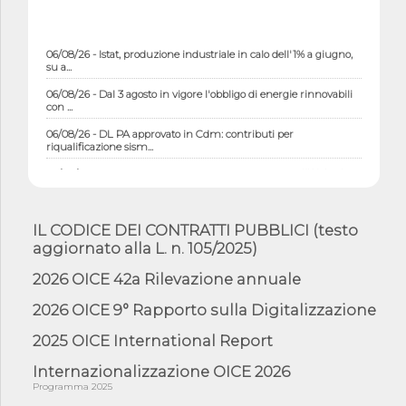
06/08/26 - Istat, produzione industriale in calo dell'1% a giugno,
su a...
06/08/26 - Dal 3 agosto in vigore l'obbligo di energie rinnovabili
con ...
06/08/26 - DL PA approvato in Cdm: contributi per
riqualificazione sism...
06/08/26 - CdM: approvato il d.lgs. di adeguamento all’AI Act in
mate...
06/08/26 - DDL delegazione europea in Cdm per recepimento
norme UE in m...
IL CODICE DEI CONTRATTI PUBBLICI (testo
aggiornato alla L. n. 105/2025)
05/08/26 - DL Infrastrutture e PNRR è legge: approvata oggi la
fiducia...
2026 OICE 42a Rilevazione annuale
05/08/26 - Focus OICE sul DDL di riforma della responsabilità
amminist...
2026 OICE 9° Rapporto sulla Digitalizzazione
05/08/26 - Anac: pubblicata la Relazione illustrativa al Bando tipo
2025 OICE International Report
2 s...
05/08/26 - SAVE THE DATE: Assemblea Pubblica Confindustria
Internazionalizzazione OICE 2026
Professioni ...
Programma 2025