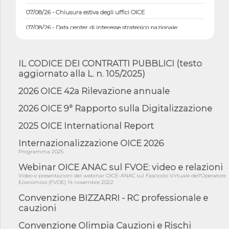
07/08/26 - Chiusura estiva degli uffici OICE
07/08/26 - Data center di interesse strategico nazionale;
interventi pe...
07/08/26 - Piano casa: dichiarato di interesse strategico;
nominata Com...
IL CODICE DEI CONTRATTI PUBBLICI (testo
07/08/26 - Ponte sullo Stretto di Messina: deliberata la
aggiornato alla L. n. 105/2025)
sussistenza di...
2026 OICE 42a Rilevazione annuale
07/08/26 - Tunnel Brennero, dal Cipess via libera al quinto lotto
costr...
2026 OICE 9° Rapporto sulla Digitalizzazione
06/08/26 - Istat, produzione industriale in calo dell'1% a giugno,
su a...
2025 OICE International Report
06/08/26 - Dal 3 agosto in vigore l'obbligo di energie rinnovabili
Internazionalizzazione OICE 2026
con ...
Programma 2025
06/08/26 - DL PA approvato in Cdm: contributi per
Webinar OICE ANAC sul FVOE: video e relazioni
riqualificazione sism...
Video e presentazioni del webinar OICE-ANAC sul Fascicolo Virtuale dell'Operatore
Economico (FVOE) 14 novembre 2022
06/08/26 - CdM: approvato il d.lgs. di adeguamento all’AI Act in
mate...
Convenzione BIZZARRI - RC professionale e
06/08/26 - DDL delegazione europea in Cdm per recepimento
cauzioni
norme UE in m...
Convenzione Olimpia Cauzioni e Rischi
05/08/26 - DL Infrastrutture e PNRR è legge: approvata oggi la