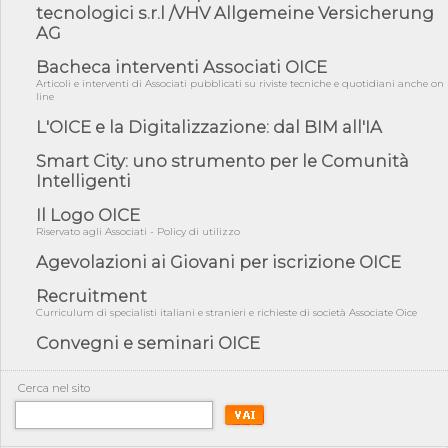
tecnologici s.r.l /VHV Allgemeine Versicherung
fiducia...
AG
05/08/26 - Focus OICE sul DDL di riforma della responsabilità
amminist...
Bacheca interventi Associati OICE
Articoli e interventi di Associati pubblicati su riviste tecniche e quotidiani anche on
05/08/26 - Anac: pubblicata la Relazione illustrativa al Bando tipo
line
2 s...
L'OICE e la Digitalizzazione: dal BIM all'IA
05/08/26 - SAVE THE DATE: Assemblea Pubblica Confindustria
Professioni ...
Smart City: uno strumento per le Comunità
05/08/26 - Successo OICE per il bando della Città metropolitana
Intelligenti
di Reg...
Il Logo OICE
05/08/26 - Lettera OICE per il bando della Giunta Regionale della
Campa...
Riservato agli Associati - Policy di utilizzo
Agevolazioni ai Giovani per iscrizione OICE
04/08/26 - DL PA: previste cancellazioni da elenchi professionisti
per ...
Recruitment
04/08/26 - International Sustainable Buildings Competition -
Curriculum di specialisti italiani e stranieri e richieste di società Associate Oice
COP31, An...
Convegni e seminari OICE
04/08/26 - CdS, project financing: progetto di fattibilità da
impugnar...
Cerca nel sito
04/08/26 - Rapporto Anac corruzione 2020-2026: procedimenti
penali per ...
04/08/26 - CdS: partecipazione alla gara non equivale ad