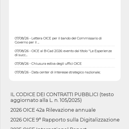
07/08/26 - Lettera OICE per il bando del Commissario di
Governo per il ...
07/08/26 - OICE al B-Cad 2026: evento dal titolo "Le Esperienze
di succ...
07/08/26 - Chiusura estiva degli uffici OICE
07/08/26 - Data center di interesse strategico nazionale;
interventi pe...
07/08/26 - Piano casa: dichiarato di interesse strategico;
nominata Com...
IL CODICE DEI CONTRATTI PUBBLICI (testo
07/08/26 - Ponte sullo Stretto di Messina: deliberata la
aggiornato alla L. n. 105/2025)
sussistenza di...
07/08/26 - Tunnel Brennero, dal Cipess via libera al quinto lotto
2026 OICE 42a Rilevazione annuale
costr...
2026 OICE 9° Rapporto sulla Digitalizzazione
06/08/26 - Istat, produzione industriale in calo dell'1% a giugno,
su a...