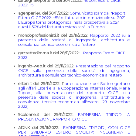
sardegnareporter.it del 30/11/2022:
Report Estero OICE
2022: +5
agenparl.eu del 30/11/2022:
Comunicato stampa: "Report
Estero OICE 2022: +5% di fatturato internazionale sul 2021.
L'Europa torna protagonista: nella prospettiva al 2024
quasi il 50% del fatturato estero sarà in Europa"
mondoprofessionisti.it del 29/11/2022:
Rapporto 2022 sulla
presenza delle società di ingegneria, architettura e
consulenza tecnico-economica all'estero
gazzettadiroma.it del 28/11/2022:
Il Rapporto Estero OICE
2022
ingenio-web.it del 29/11/2022:
Presentazione del rapporto
OICE sulla presenza delle società di ingegneria,
architettura e consulenza tecnico-economica all'estero
esteri.it del 29/11/2022:
P
artecipazione del Sottosegretario
agli Affari Esteri e alla Cooperazione Internazionale, Maria
Tripodi, alla presentazione del rapporto OICE sulla
presenza delle società di ingegneria, architettura e
consulenza tecnico-economica all'estero (29 novembre
2022)
9colonne.it del 29/11/2022:
FARNESINA: TRIPODI A
PRESENTAZIONE RAPPORTO OICE
ADNK del 29/11/2022:
FARNESINA: TRIPODI, CON OICE
PER SVILUPPO ESTERO SOCIETA' INGEGNERIA E