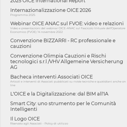
2025 OICE International Report
06/08/26 - Dal 3 agosto in vigore l'obbligo di energie rinnovabili
con ...
Internazionalizzazione OICE 2026
Programma 2025
06/08/26 - DL PA approvato in Cdm: contributi per
riqualificazione sism...
Webinar OICE ANAC sul FVOE: video e relazioni
Video e presentazioni del webinar OICE-ANAC sul Fascicolo Virtuale dell'Operatore
06/08/26 - CdM: approvato il d.lgs. di adeguamento all’AI Act in
Economico (FVOE) 14 novembre 2022
mate...
Convenzione BIZZARRI - RC professionale e
06/08/26 - DDL delegazione europea in Cdm per recepimento
cauzioni
norme UE in m...
05/08/26 - DL Infrastrutture e PNRR è legge: approvata oggi la
Convenzione Olimpia Cauzioni e Rischi
fiducia...
tecnologici s.r.l /VHV Allgemeine Versicherung
AG
05/08/26 - Focus OICE sul DDL di riforma della responsabilità
amminist...
Bacheca interventi Associati OICE
05/08/26 - Anac: pubblicata la Relazione illustrativa al Bando tipo
Articoli e interventi di Associati pubblicati su riviste tecniche e quotidiani anche on
2 s...
line
05/08/26 - SAVE THE DATE: Assemblea Pubblica Confindustria
L'OICE e la Digitalizzazione: dal BIM all'IA
Professioni ...
Smart City: uno strumento per le Comunità
05/08/26 - Successo OICE per il bando della Città metropolitana
Intelligenti
di Reg...
05/08/26 - Lettera OICE per il bando della Giunta Regionale della
Il Logo OICE
Campa...
Riservato agli Associati - Policy di utilizzo