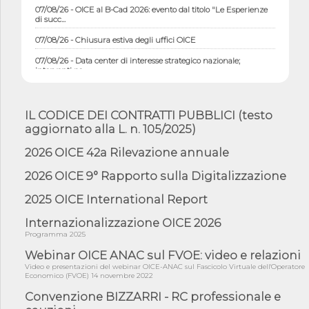
07/08/26 - OICE al B-Cad 2026: evento dal titolo "Le Esperienze
di succ...
07/08/26 - Chiusura estiva degli uffici OICE
07/08/26 - Data center di interesse strategico nazionale;
interventi pe...
07/08/26 - Piano casa: dichiarato di interesse strategico;
nominata Com...
IL CODICE DEI CONTRATTI PUBBLICI (testo
07/08/26 - Ponte sullo Stretto di Messina: deliberata la
aggiornato alla L. n. 105/2025)
sussistenza di...
07/08/26 - Tunnel Brennero, dal Cipess via libera al quinto lotto
2026 OICE 42a Rilevazione annuale
costr...
2026 OICE 9° Rapporto sulla Digitalizzazione
06/08/26 - Istat, produzione industriale in calo dell'1% a giugno,
su a...
2025 OICE International Report
06/08/26 - Dal 3 agosto in vigore l'obbligo di energie rinnovabili
con ...
Internazionalizzazione OICE 2026
Programma 2025
06/08/26 - DL PA approvato in Cdm: contributi per
riqualificazione sism...
Webinar OICE ANAC sul FVOE: video e relazioni
Video e presentazioni del webinar OICE-ANAC sul Fascicolo Virtuale dell'Operatore
06/08/26 - CdM: approvato il d.lgs. di adeguamento all’AI Act in
Economico (FVOE) 14 novembre 2022
mate...
Convenzione BIZZARRI - RC professionale e
06/08/26 - DDL delegazione europea in Cdm per recepimento