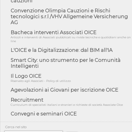
cauzioni
norme UE in m...
05/08/26 - DL Infrastrutture e PNRR è legge: approvata oggi la
Convenzione Olimpia Cauzioni e Rischi
fiducia...
tecnologici s.r.l /VHV Allgemeine Versicherung
AG
05/08/26 - Focus OICE sul DDL di riforma della responsabilità
amminist...
Bacheca interventi Associati OICE
05/08/26 - Anac: pubblicata la Relazione illustrativa al Bando tipo
Articoli e interventi di Associati pubblicati su riviste tecniche e quotidiani anche on
2 s...
line
05/08/26 - SAVE THE DATE: Assemblea Pubblica Confindustria
L'OICE e la Digitalizzazione: dal BIM all'IA
Professioni ...
Smart City: uno strumento per le Comunità
05/08/26 - Successo OICE per il bando della Città metropolitana
Intelligenti
di Reg...
05/08/26 - Lettera OICE per il bando della Giunta Regionale della
Il Logo OICE
Campa...
Riservato agli Associati - Policy di utilizzo
04/08/26 - DL PA: previste cancellazioni da elenchi professionisti
Agevolazioni ai Giovani per iscrizione OICE
per ...
Recruitment
04/08/26 - International Sustainable Buildings Competition -
COP31, An...
Curriculum di specialisti italiani e stranieri e richieste di società Associate Oice
Convegni e seminari OICE
04/08/26 - CdS, project financing: progetto di fattibilità da
impugnar...
04/08/26 - Rapporto Anac corruzione 2020-2026: procedimenti
Cerca nel sito
penali per ...