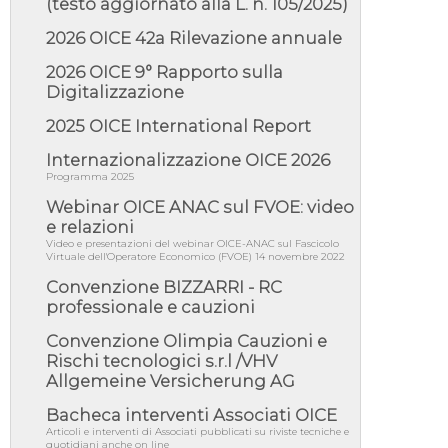
05/08/26 - Lettera OICE per il bando della
(testo aggiornato alla L. n. 105/2025)
Giunta Regionale della Campa...
2026 OICE 42a Rilevazione annuale
04/08/26 - DL PA: previste cancellazioni da
elenchi professionisti per ...
2026 OICE 9° Rapporto sulla
04/08/26 - International Sustainable
Digitalizzazione
Buildings Competition - COP31, An...
2025 OICE International Report
04/08/26 - CdS, project financing: progetto di
fattibilità da impugnar...
Internazionalizzazione OICE 2026
04/08/26 - Rapporto Anac corruzione 2020-
Programma 2025
2026: procedimenti penali per ...
Webinar OICE ANAC sul FVOE: video
04/08/26 - CdS: partecipazione alla gara non
e relazioni
equivale ad acquiescenza r...
Video e presentazioni del webinar OICE-ANAC sul Fascicolo
Virtuale dell'Operatore Economico (FVOE) 14 novembre 2022
04/08/26 - DL Infrastrutture approvato alla
Camera, passa ora al Senato
Convenzione BIZZARRI - RC
professionale e cauzioni
03/08/26 - TAR Piemonte: RUP può avvalersi
di consulente esterno per v...
Convenzione Olimpia Cauzioni e
03/08/26 - Gruppo FS: nel primo semestre
Rischi tecnologici s.r.l /VHV
2026 3 mld di aggiudicazioni e...
Allgemeine Versicherung AG
03/08/26 - Conferenza Obiettivo Export:
Imprese e Territori del Centro ...
Bacheca interventi Associati OICE
Articoli e interventi di Associati pubblicati su riviste tecniche e
03/08/26 - TAR Sicilia: raggruppate devono
quotidiani anche on line