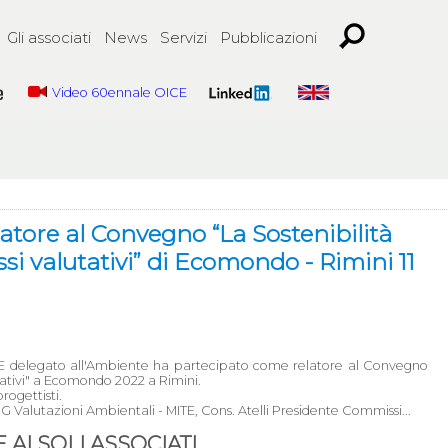
Gli associati
News
Servizi
Pubblicazioni
Video 60ennale OICE
latore al Convegno “La Sostenibilità
si valutativi” di Ecomondo - Rimini 11
OICE delegato all'Ambiente ha partecipato come relatore al Convegno
tativi" a Ecomondo 2022 a Rimini.
rogettisti.
- DG Valutazioni Ambientali - MITE, Cons. Atelli Presidente Commissi...
AI SOLI ASSOCIATI