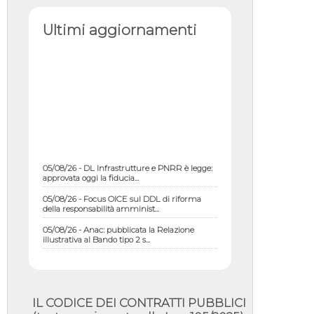
Ultimi aggiornamenti
05/08/26 - DL Infrastrutture e PNRR è legge:
approvata oggi la fiducia...
05/08/26 - Focus OICE sul DDL di riforma
della responsabilità amminist...
05/08/26 - Anac: pubblicata la Relazione
illustrativa al Bando tipo 2 s...
05/08/26 - SAVE THE DATE: Assemblea
Pubblica Confindustria Professioni ...
05/08/26 - Successo OICE per il bando della
Città metropolitana di Reg...
IL CODICE DEI CONTRATTI PUBBLICI