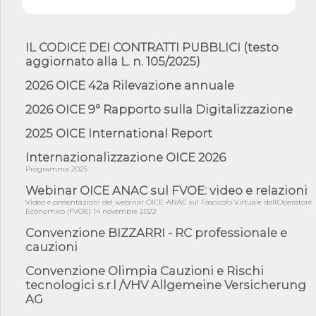
mate...
06/08/26 - DDL delegazione europea in Cdm per recepimento
norme UE in m...
IL CODICE DEI CONTRATTI PUBBLICI (testo
aggiornato alla L. n. 105/2025)
05/08/26 - DL Infrastrutture e PNRR è legge: approvata oggi la
fiducia...
2026 OICE 42a Rilevazione annuale
05/08/26 - Focus OICE sul DDL di riforma della responsabilità
amminist...
2026 OICE 9° Rapporto sulla Digitalizzazione
05/08/26 - Anac: pubblicata la Relazione illustrativa al Bando tipo
2025 OICE International Report
2 s...
05/08/26 - SAVE THE DATE: Assemblea Pubblica Confindustria
Internazionalizzazione OICE 2026
Professioni ...
Programma 2025
05/08/26 - Successo OICE per il bando della Città metropolitana
Webinar OICE ANAC sul FVOE: video e relazioni
di Reg...
Video e presentazioni del webinar OICE-ANAC sul Fascicolo Virtuale dell'Operatore
Economico (FVOE) 14 novembre 2022
05/08/26 - Lettera OICE per il bando della Giunta Regionale della
Campa...
Convenzione BIZZARRI - RC professionale e
cauzioni
04/08/26 - DL PA: previste cancellazioni da elenchi professionisti
per ...
Convenzione Olimpia Cauzioni e Rischi
04/08/26 - International Sustainable Buildings Competition -
tecnologici s.r.l /VHV Allgemeine Versicherung
COP31, An...
AG
04/08/26 - CdS, project financing: progetto di fattibilità da