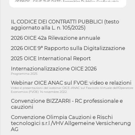
05/08/26 - SAVE THE DATE: Assemblea Pubblica Confindustria
Professioni ...
05/08/26 - Successo OICE per il bando della Città metropolitana
di Reg...
IL CODICE DEI CONTRATTI PUBBLICI (testo
aggiornato alla L. n. 105/2025)
05/08/26 - Lettera OICE per il bando della Giunta Regionale della
Campa...
2026 OICE 42a Rilevazione annuale
04/08/26 - DL PA: previste cancellazioni da elenchi professionisti
per ...
2026 OICE 9° Rapporto sulla Digitalizzazione
04/08/26 - International Sustainable Buildings Competition -
2025 OICE International Report
COP31, An...
04/08/26 - CdS, project financing: progetto di fattibilità da
Internazionalizzazione OICE 2026
impugnar...
Programma 2025
04/08/26 - Rapporto Anac corruzione 2020-2026: procedimenti
Webinar OICE ANAC sul FVOE: video e relazioni
penali per ...
Video e presentazioni del webinar OICE-ANAC sul Fascicolo Virtuale dell'Operatore
Economico (FVOE) 14 novembre 2022
04/08/26 - CdS: partecipazione alla gara non equivale ad
acquiescenza r...
Convenzione BIZZARRI - RC professionale e
cauzioni
04/08/26 - DL Infrastrutture approvato alla Camera, passa ora al
Senato
Convenzione Olimpia Cauzioni e Rischi
03/08/26 - TAR Piemonte: RUP può avvalersi di consulente
tecnologici s.r.l /VHV Allgemeine Versicherung
esterno per v...
AG
03/08/26 - Gruppo FS: nel primo semestre 2026 3 mld di