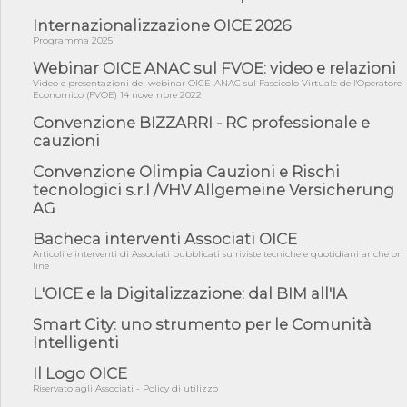
Internazionalizzazione OICE 2026
05/08/26 - SAVE THE DATE: Assemblea Pubblica Confindustria
Professioni ...
Programma 2025
05/08/26 - Successo OICE per il bando della Città metropolitana
Webinar OICE ANAC sul FVOE: video e relazioni
di Reg...
Video e presentazioni del webinar OICE-ANAC sul Fascicolo Virtuale dell'Operatore
Economico (FVOE) 14 novembre 2022
05/08/26 - Lettera OICE per il bando della Giunta Regionale della
Campa...
Convenzione BIZZARRI - RC professionale e
cauzioni
04/08/26 - DL PA: previste cancellazioni da elenchi professionisti
per ...
Convenzione Olimpia Cauzioni e Rischi
04/08/26 - International Sustainable Buildings Competition -
tecnologici s.r.l /VHV Allgemeine Versicherung
COP31, An...
AG
04/08/26 - CdS, project financing: progetto di fattibilità da
impugnar...
Bacheca interventi Associati OICE
Articoli e interventi di Associati pubblicati su riviste tecniche e quotidiani anche on
04/08/26 - Rapporto Anac corruzione 2020-2026: procedimenti
line
penali per ...
L'OICE e la Digitalizzazione: dal BIM all'IA
04/08/26 - CdS: partecipazione alla gara non equivale ad
acquiescenza r...
Smart City: uno strumento per le Comunità
Intelligenti
04/08/26 - DL Infrastrutture approvato alla Camera, passa ora al
Senato
Il Logo OICE
03/08/26 - TAR Piemonte: RUP può avvalersi di consulente
Riservato agli Associati - Policy di utilizzo
esterno per v...