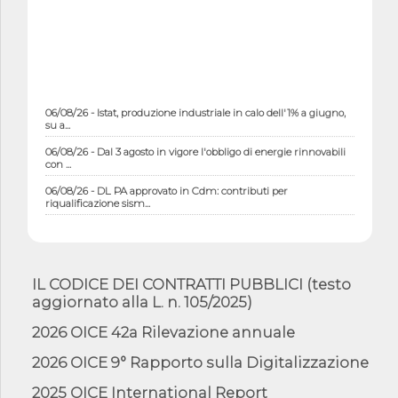
06/08/26 - Istat, produzione industriale in calo dell'1% a giugno,
su a...
06/08/26 - Dal 3 agosto in vigore l'obbligo di energie rinnovabili
con ...
06/08/26 - DL PA approvato in Cdm: contributi per
riqualificazione sism...
06/08/26 - CdM: approvato il d.lgs. di adeguamento all’AI Act in
mate...
06/08/26 - DDL delegazione europea in Cdm per recepimento
norme UE in m...
IL CODICE DEI CONTRATTI PUBBLICI (testo
aggiornato alla L. n. 105/2025)
05/08/26 - DL Infrastrutture e PNRR è legge: approvata oggi la
fiducia...
2026 OICE 42a Rilevazione annuale
05/08/26 - Focus OICE sul DDL di riforma della responsabilità
amminist...
2026 OICE 9° Rapporto sulla Digitalizzazione
05/08/26 - Anac: pubblicata la Relazione illustrativa al Bando tipo
2025 OICE International Report
2 s...