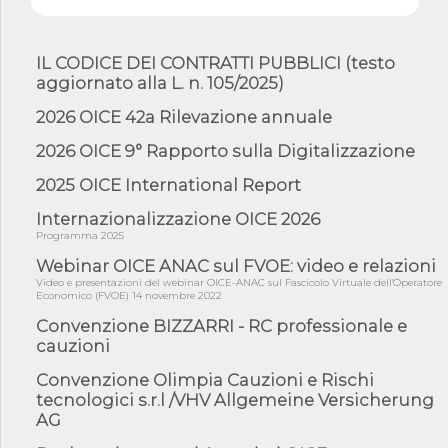
07/08/26 - Piano casa: dichiarato di interesse strategico;
nominata Com...
IL CODICE DEI CONTRATTI PUBBLICI (testo
07/08/26 - Ponte sullo Stretto di Messina: deliberata la
aggiornato alla L. n. 105/2025)
sussistenza di...
07/08/26 - Tunnel Brennero, dal Cipess via libera al quinto lotto
2026 OICE 42a Rilevazione annuale
costr...
2026 OICE 9° Rapporto sulla Digitalizzazione
06/08/26 - Istat, produzione industriale in calo dell'1% a giugno,
su a...
2025 OICE International Report
06/08/26 - Dal 3 agosto in vigore l'obbligo di energie rinnovabili
con ...
Internazionalizzazione OICE 2026
Programma 2025
06/08/26 - DL PA approvato in Cdm: contributi per
riqualificazione sism...
Webinar OICE ANAC sul FVOE: video e relazioni
Video e presentazioni del webinar OICE-ANAC sul Fascicolo Virtuale dell'Operatore
06/08/26 - CdM: approvato il d.lgs. di adeguamento all’AI Act in
Economico (FVOE) 14 novembre 2022
mate...
Convenzione BIZZARRI - RC professionale e
06/08/26 - DDL delegazione europea in Cdm per recepimento
cauzioni
norme UE in m...
05/08/26 - DL Infrastrutture e PNRR è legge: approvata oggi la
Convenzione Olimpia Cauzioni e Rischi
fiducia...
tecnologici s.r.l /VHV Allgemeine Versicherung
AG
05/08/26 - Focus OICE sul DDL di riforma della responsabilità
amminist...