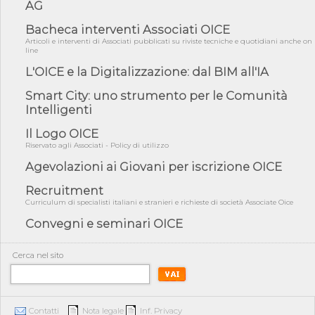
AG
05/08/26 - Focus OICE sul DDL di riforma della responsabilità
amminist...
Bacheca interventi Associati OICE
05/08/26 - Anac: pubblicata la Relazione illustrativa al Bando tipo
Articoli e interventi di Associati pubblicati su riviste tecniche e quotidiani anche on
2 s...
line
05/08/26 - SAVE THE DATE: Assemblea Pubblica Confindustria
L'OICE e la Digitalizzazione: dal BIM all'IA
Professioni ...
Smart City: uno strumento per le Comunità
05/08/26 - Successo OICE per il bando della Città metropolitana
Intelligenti
di Reg...
05/08/26 - Lettera OICE per il bando della Giunta Regionale della
Il Logo OICE
Campa...
Riservato agli Associati - Policy di utilizzo
04/08/26 - DL PA: previste cancellazioni da elenchi professionisti
Agevolazioni ai Giovani per iscrizione OICE
per ...
Recruitment
04/08/26 - International Sustainable Buildings Competition -
COP31, An...
Curriculum di specialisti italiani e stranieri e richieste di società Associate Oice
Convegni e seminari OICE
04/08/26 - CdS, project financing: progetto di fattibilità da
impugnar...
04/08/26 - Rapporto Anac corruzione 2020-2026: procedimenti
Cerca nel sito
penali per ...
04/08/26 - CdS: partecipazione alla gara non equivale ad
acquiescenza r...
Contatti
Nota legale
Inf. Privacy