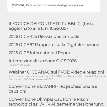
07/08/26 - Data center di interesse strategico nazionale;
interventi pe...
07/08/26 - Piano casa: dichiarato di interesse strategico;
nominata Com...
IL CODICE DEI CONTRATTI PUBBLICI (testo
07/08/26 - Ponte sullo Stretto di Messina: deliberata la
aggiornato alla L. n. 105/2025)
sussistenza di...
07/08/26 - Tunnel Brennero, dal Cipess via libera al quinto lotto
2026 OICE 42a Rilevazione annuale
costr...
2026 OICE 9° Rapporto sulla Digitalizzazione
06/08/26 - Istat, produzione industriale in calo dell'1% a giugno,
su a...
2025 OICE International Report
06/08/26 - Dal 3 agosto in vigore l'obbligo di energie rinnovabili
con ...
Internazionalizzazione OICE 2026
Programma 2025
06/08/26 - DL PA approvato in Cdm: contributi per
riqualificazione sism...
Webinar OICE ANAC sul FVOE: video e relazioni
Video e presentazioni del webinar OICE-ANAC sul Fascicolo Virtuale dell'Operatore
06/08/26 - CdM: approvato il d.lgs. di adeguamento all’AI Act in
Economico (FVOE) 14 novembre 2022
mate...
Convenzione BIZZARRI - RC professionale e
06/08/26 - DDL delegazione europea in Cdm per recepimento
cauzioni
norme UE in m...
Convenzione Olimpia Cauzioni e Rischi
05/08/26 - DL Infrastrutture e PNRR è legge: approvata oggi la
fiducia...
tecnologici s.r.l /VHV Allgemeine Versicherung