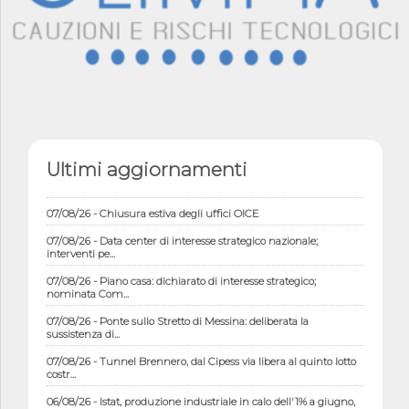
07/08/26 - Lettera OICE per il bando del Commissario di
Governo per il ...
Ultimi aggiornamenti
07/08/26 - OICE al B-Cad 2026: evento dal titolo "Le Esperienze
di succ...
07/08/26 - Chiusura estiva degli uffici OICE
07/08/26 - Data center di interesse strategico nazionale;
interventi pe...
07/08/26 - Piano casa: dichiarato di interesse strategico;
nominata Com...
07/08/26 - Ponte sullo Stretto di Messina: deliberata la
sussistenza di...
07/08/26 - Tunnel Brennero, dal Cipess via libera al quinto lotto
costr...
06/08/26 - Istat, produzione industriale in calo dell'1% a giugno,