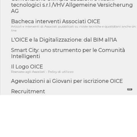
tecnologici s.r.l /VHV Allgemeine Versicherung
04/08/26 - DL PA: previste cancellazioni da elenchi professionisti
AG
per ...
04/08/26 - International Sustainable Buildings Competition -
Bacheca interventi Associati OICE
COP31, An...
Articoli e interventi di Associati pubblicati su riviste tecniche e quotidiani anche on
line
04/08/26 - CdS, project financing: progetto di fattibilità da
impugnar...
L'OICE e la Digitalizzazione: dal BIM all'IA
04/08/26 - Rapporto Anac corruzione 2020-2026: procedimenti
Smart City: uno strumento per le Comunità
penali per ...
Intelligenti
04/08/26 - CdS: partecipazione alla gara non equivale ad
acquiescenza r...
Il Logo OICE
Riservato agli Associati - Policy di utilizzo
04/08/26 - DL Infrastrutture approvato alla Camera, passa ora al
Senato
Agevolazioni ai Giovani per iscrizione OICE
03/08/26 - TAR Piemonte: RUP può avvalersi di consulente
Recruitment
esterno per v...
Curriculum di specialisti italiani e stranieri e richieste di società Associate Oice
Convegni e seminari OICE
Cerca nel sito