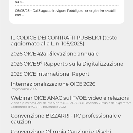
su a...
06/08/26 - Dal 3 agosto in vigore l'obbligo di energie rinnovabili
con ...
06/08/26 - DL PA approvato in Cdm: contributi per
riqualificazione sism...
06/08/26 - CdM: approvato il d.lgs. di adeguamento all’AI Act in
IL CODICE DEI CONTRATTI PUBBLICI (testo
mate...
aggiornato alla L. n. 105/2025)
06/08/26 - DDL delegazione europea in Cdm per recepimento
norme UE in m...
2026 OICE 42a Rilevazione annuale
05/08/26 - DL Infrastrutture e PNRR è legge: approvata oggi la
2026 OICE 9° Rapporto sulla Digitalizzazione
fiducia...
2025 OICE International Report
05/08/26 - Focus OICE sul DDL di riforma della responsabilità
amminist...
Internazionalizzazione OICE 2026
05/08/26 - Anac: pubblicata la Relazione illustrativa al Bando tipo
Programma 2025
2 s...
Webinar OICE ANAC sul FVOE: video e relazioni
05/08/26 - SAVE THE DATE: Assemblea Pubblica Confindustria
Video e presentazioni del webinar OICE-ANAC sul Fascicolo Virtuale dell'Operatore
Professioni ...
Economico (FVOE) 14 novembre 2022
05/08/26 - Successo OICE per il bando della Città metropolitana
Convenzione BIZZARRI - RC professionale e
di Reg...
cauzioni
05/08/26 - Lettera OICE per il bando della Giunta Regionale della
Campa...
Convenzione Olimpia Cauzioni e Rischi