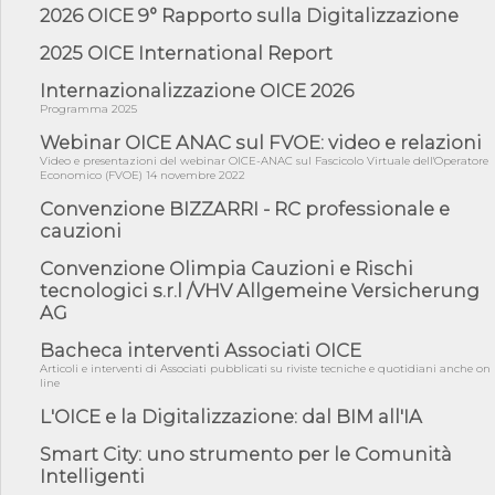
per ...
2026 OICE 9° Rapporto sulla Digitalizzazione
04/08/26 - International Sustainable Buildings Competition -
2025 OICE International Report
COP31, An...
Internazionalizzazione OICE 2026
04/08/26 - CdS, project financing: progetto di fattibilità da
impugnar...
Programma 2025
Webinar OICE ANAC sul FVOE: video e relazioni
04/08/26 - Rapporto Anac corruzione 2020-2026: procedimenti
penali per ...
Video e presentazioni del webinar OICE-ANAC sul Fascicolo Virtuale dell'Operatore
Economico (FVOE) 14 novembre 2022
04/08/26 - CdS: partecipazione alla gara non equivale ad
acquiescenza r...
Convenzione BIZZARRI - RC professionale e
cauzioni
04/08/26 - DL Infrastrutture approvato alla Camera, passa ora al
Senato
Convenzione Olimpia Cauzioni e Rischi
03/08/26 - TAR Piemonte: RUP può avvalersi di consulente
tecnologici s.r.l /VHV Allgemeine Versicherung
esterno per v...
AG
03/08/26 - Gruppo FS: nel primo semestre 2026 3 mld di
Bacheca interventi Associati OICE
aggiudicazioni e...
Articoli e interventi di Associati pubblicati su riviste tecniche e quotidiani anche on
line
03/08/26 - Conferenza Obiettivo Export: Imprese e Territori del
Centro ...
L'OICE e la Digitalizzazione: dal BIM all'IA
03/08/26 - TAR Sicilia: raggruppate devono possedere requisiti
per eseg...
Smart City: uno strumento per le Comunità
Intelligenti
03/08/26 - TAR Lazio - Latina: omesso sopralluogo obbligatorio