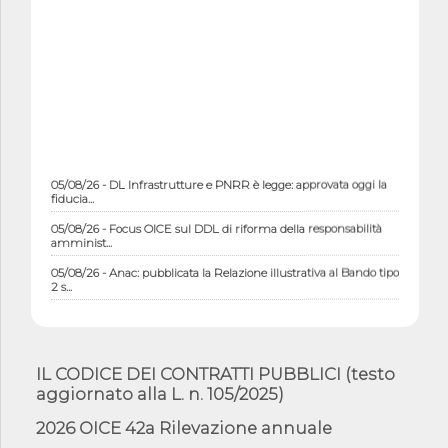
05/08/26 - DL Infrastrutture e PNRR è legge: approvata oggi la
fiducia...
05/08/26 - Focus OICE sul DDL di riforma della responsabilità
amminist...
05/08/26 - Anac: pubblicata la Relazione illustrativa al Bando tipo
2 s...
05/08/26 - SAVE THE DATE: Assemblea Pubblica Confindustria
Professioni ...
05/08/26 - Successo OICE per il bando della Città metropolitana
di Reg...
IL CODICE DEI CONTRATTI PUBBLICI (testo
aggiornato alla L. n. 105/2025)
05/08/26 - Lettera OICE per il bando della Giunta Regionale della
Campa...
2026 OICE 42a Rilevazione annuale
04/08/26 - DL PA: previste cancellazioni da elenchi professionisti