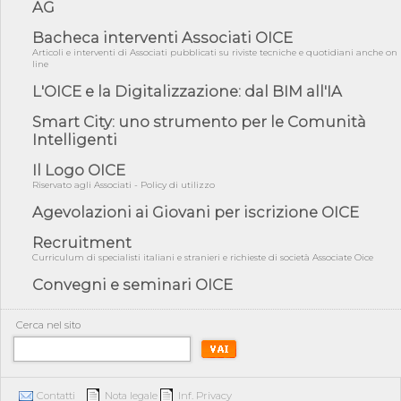
AG
05/08/26 - Focus OICE sul DDL di riforma della responsabilità
amminist...
Bacheca interventi Associati OICE
05/08/26 - Anac: pubblicata la Relazione illustrativa al Bando tipo
Articoli e interventi di Associati pubblicati su riviste tecniche e quotidiani anche on
2 s...
line
05/08/26 - SAVE THE DATE: Assemblea Pubblica Confindustria
L'OICE e la Digitalizzazione: dal BIM all'IA
Professioni ...
Smart City: uno strumento per le Comunità
05/08/26 - Successo OICE per il bando della Città metropolitana
Intelligenti
di Reg...
05/08/26 - Lettera OICE per il bando della Giunta Regionale della
Il Logo OICE
Campa...
Riservato agli Associati - Policy di utilizzo
04/08/26 - DL PA: previste cancellazioni da elenchi professionisti
Agevolazioni ai Giovani per iscrizione OICE
per ...
Recruitment
04/08/26 - International Sustainable Buildings Competition -
Curriculum di specialisti italiani e stranieri e richieste di società Associate Oice
COP31, An...
Convegni e seminari OICE
04/08/26 - CdS, project financing: progetto di fattibilità da
impugnar...
04/08/26 - Rapporto Anac corruzione 2020-2026: procedimenti
Cerca nel sito
penali per ...
04/08/26 - CdS: partecipazione alla gara non equivale ad
acquiescenza r...
Contatti
Nota legale
Inf. Privacy