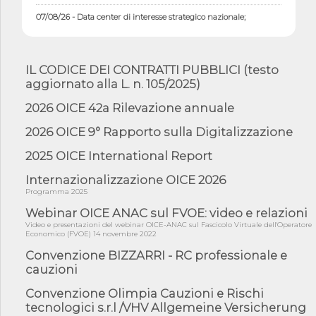
07/08/26 - Data center di interesse strategico nazionale;
interventi pe...
07/08/26 - Piano casa: dichiarato di interesse strategico;
nominata Com...
IL CODICE DEI CONTRATTI PUBBLICI (testo
07/08/26 - Ponte sullo Stretto di Messina: deliberata la
aggiornato alla L. n. 105/2025)
sussistenza di...
2026 OICE 42a Rilevazione annuale
07/08/26 - Tunnel Brennero, dal Cipess via libera al quinto lotto
costr...
2026 OICE 9° Rapporto sulla Digitalizzazione
06/08/26 - Istat, produzione industriale in calo dell'1% a giugno,
su a...
2025 OICE International Report
06/08/26 - Dal 3 agosto in vigore l'obbligo di energie rinnovabili
Internazionalizzazione OICE 2026
con ...
Programma 2025
06/08/26 - DL PA approvato in Cdm: contributi per
riqualificazione sism...
Webinar OICE ANAC sul FVOE: video e relazioni
Video e presentazioni del webinar OICE-ANAC sul Fascicolo Virtuale dell'Operatore
06/08/26 - CdM: approvato il d.lgs. di adeguamento all’AI Act in
Economico (FVOE) 14 novembre 2022
mate...
Convenzione BIZZARRI - RC professionale e
06/08/26 - DDL delegazione europea in Cdm per recepimento
cauzioni
norme UE in m...
Convenzione Olimpia Cauzioni e Rischi
05/08/26 - DL Infrastrutture e PNRR è legge: approvata oggi la
fiducia...
tecnologici s.r.l /VHV Allgemeine Versicherung